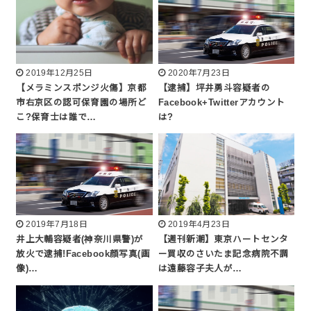
2019年12月25日
2020年7月23日
【メラミンスポンジ火傷】京都
【逮捕】坪井勇斗容疑者の
市右京区の認可保育園の場所ど
Facebook+Twitterアカウント
こ?保育士は誰で…
は?
2019年7月18日
2019年4月23日
井上大輔容疑者(神奈川県警)が
【週刊新潮】東京ハートセンタ
放火で逮捕!Facebook顔写真(画
ー買収のさいたま記念病院不調
像)…
は遠藤容子夫人が…