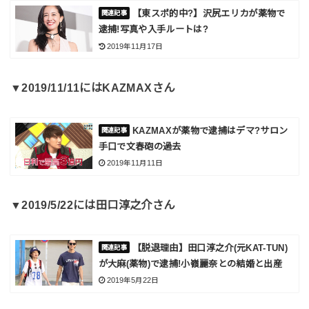
【東スポ的中?】沢尻エリカが薬物で
逮捕!写真や入手ルートは?
2019年11月17日
▼2019/11/11にはKAZMAXさん
KAZMAXが薬物で逮捕はデマ?サロン
手口で文春砲の過去
2019年11月11日
▼2019/5/22には田口淳之介さん
【脱退理由】田口淳之介(元KAT-TUN)
が大麻(薬物)で逮捕!小嶺麗奈との結婚と出産
2019年5月22日