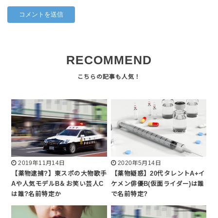
RECOMMEND
2019年11月14日
2020年5月14日
【薬物逮捕?】東スポの大物歌手
【薬物疑惑】20代タレントA+イ
Aや人気モデルB＆お笑い芸人C
ケメン俳優B(仮面ライダー)は誰
は誰?名前特定か
で名前特定?