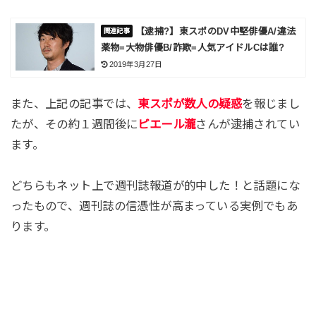
【逮捕?】東スポのDV中堅俳優A/違法
薬物=大物俳優B/詐欺=人気アイドルCは誰?
2019年3月27日
また、上記の記事では、
東スポが数人の疑惑
を報じまし
たが、その約１週間後に
ピエール瀧
さんが逮捕されてい
ます。
どちらもネット上で週刊誌報道が的中した！と話題にな
ったもので、週刊誌の信憑性が高まっている実例でもあ
ります。