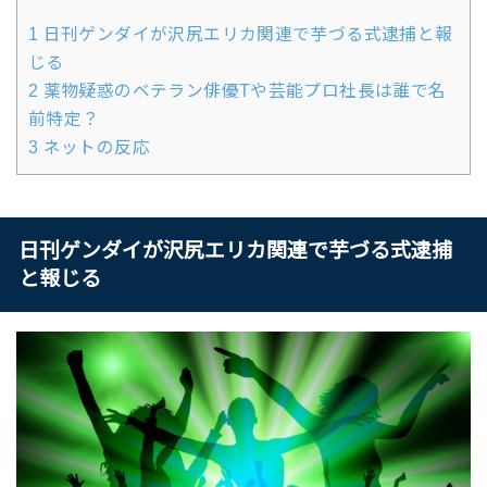
1
日刊ゲンダイが沢尻エリカ関連で芋づる式逮捕と報
じる
2
薬物疑惑のベテラン俳優Tや芸能プロ社長は誰で名
前特定？
3
ネットの反応
日刊ゲンダイが沢尻エリカ関連で芋づる式逮捕
と報じる