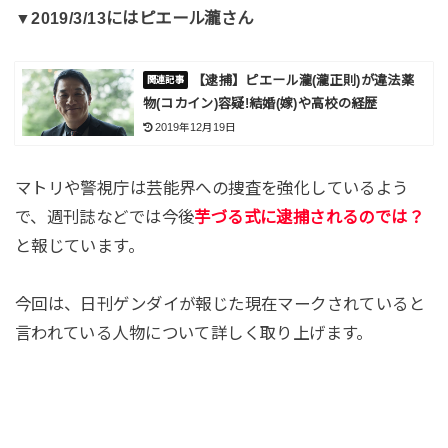
▼2019/3/13にはピエール瀧さん
【逮捕】ピエール瀧(瀧正則)が違法薬
物(コカイン)容疑!結婚(嫁)や高校の経歴
2019年12月19日
マトリや警視庁は芸能界への捜査を強化しているよう
で、週刊誌などでは今後
芋づる式に逮捕されるのでは？
と報じています。
今回は、日刊ゲンダイが報じた現在マークされていると
言われている人物について詳しく取り上げます。