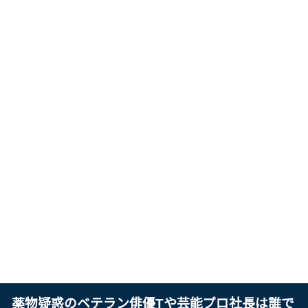
薬物疑惑のベテラン俳優Tや芸能プロ社長は誰で