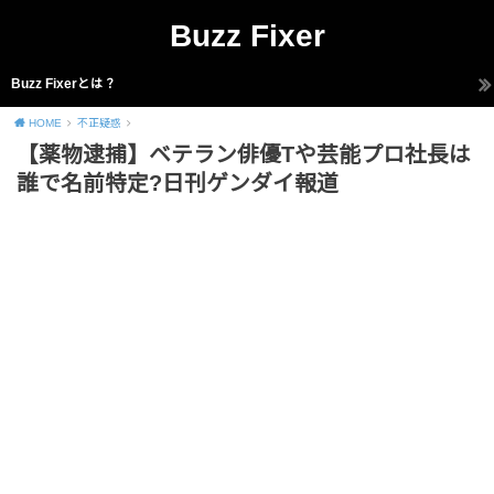
Buzz Fixer
Buzz Fixerとは？
HOME
不正疑惑
【薬物逮捕】ベテラン俳優Tや芸能プロ社長は
誰で名前特定?日刊ゲンダイ報道