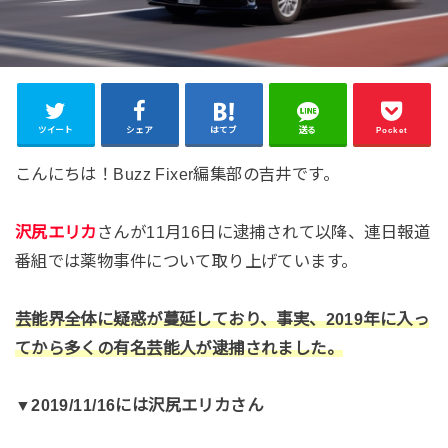
ツイート
シェア
はてブ
送る
Pocket
こんにちは！Buzz Fixer編集部の吉井です。
沢尻エリカ
さんが11月16日に逮捕されて以降、連日報道
番組では薬物事件について取り上げています。
芸能界全体に疑惑が蔓延しており、事実、2019年に入っ
てから多くの有名芸能人が逮捕されました。
▼2019/11/16には沢尻エリカさん