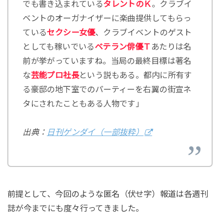
でも書き込まれている
タレントのＫ
。クラブイ
ベントのオーガナイザーに楽曲提供してもらっ
ている
セクシー女優
、クラブイベントのゲスト
としても稼いでいる
ベテラン俳優Ｔ
あたりは名
前が挙がっていますね。当局の最終目標は著名
な
芸能プロ社長
という説もある。都内に所有す
る豪邸の地下室でのパーティーを右翼の街宣ネ
タにされたこともある人物です」
出典：
日刊ゲンダイ（一部抜粋）
前提として、今回のような匿名（伏せ字）報道は各週刊
誌が今までにも度々行ってきました。