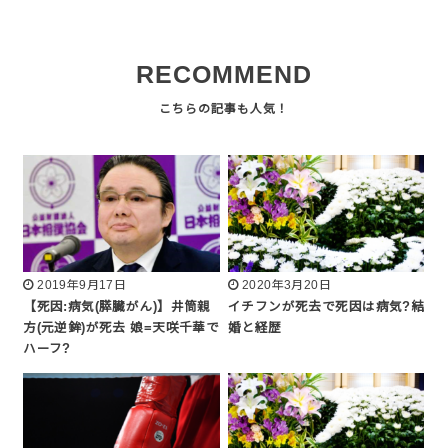
RECOMMEND
2019年9月17日
2020年3月20日
【死因:病気(膵臓がん)】井筒親
イチフンが死去で死因は病気?結
方(元逆鉾)が死去 娘=天咲千華で
婚と経歴
ハーフ?