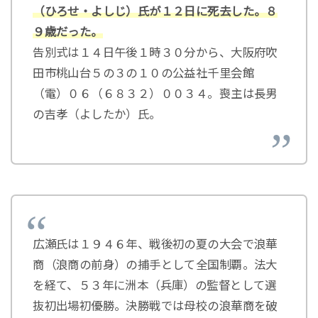
（ひろせ・よしじ）氏が１２日に死去した。８
９歳だった。
告別式は１４日午後１時３０分から、大阪府吹
田市桃山台５の３の１０の公益社千里会館
（電）０６（６８３２）００３４。喪主は長男
の吉孝（よしたか）氏。
広瀬氏は１９４６年、戦後初の夏の大会で浪華
商（浪商の前身）の捕手として全国制覇。法大
を経て、５３年に洲本（兵庫）の監督として選
抜初出場初優勝。決勝戦では母校の浪華商を破