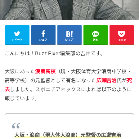
ツイート
シェア
はてブ
送る
Pocket
こんにちは！Buzz Fixer編集部の吉井です。
大阪にあった
浪商高校
（現・大阪体育大学浪商中学校・
高等学校）の元監督として有名になった
広瀬吉治
氏が
死
去
しました。スポニチアネックスによれば以下のように
報じています。
大阪・浪商（現大体大浪商）元監督の広瀬吉治