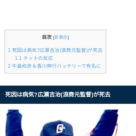
目次
[
非表示
]
1
死因は病気?広瀬吉治(浪商元監督)が死去
1.1
ネットの反応
2
牛島和彦＆香川伸行バッテリーで有名に
死因は病気?広瀬吉治(浪商元監督)が死去