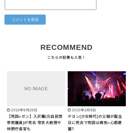
RECOMMEND
2018年9月28日
2020年3月9日
【死因=ガン】入沢肇(元自民党
テヨン(少女時代)の父親が誕生
参院議員)が死去 帝京大教授や
日に死去で死因は病気=心筋梗
林野庁長官も
塞?