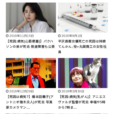
2019年11月15日
2020年9月1日
【死因:病気(心筋梗塞)】パクハ
半沢直樹女優死亡の死因は持病
ソンの弟が死去 発達障害も公表
てんかん↓役=丸岡商工の女性社
員
2019年12月29日
2019年3月30日
【死因は病気?】橋本田鶴子(ア
【死因:病気(乳がん)】アニエス
ントニオ猪木夫人)が死去 写真
ヴァルダ監督が死去 幸福や5時
家カメラマン…
から7時ま…