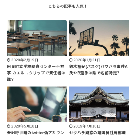
2020年2月19日
2020年1月21日
阿見町立学校給食センター不祥
鈴木裕紀(バスケ)パワハラ事件A
事 カエル→クリップで責任者は
氏やB選手は誰で名前特定?
誰?
2020年5月18日
2019年7月18日
吾峠呼世晴のtwitter偽アカウン
セクハラ疑惑の靖国神社幹部職