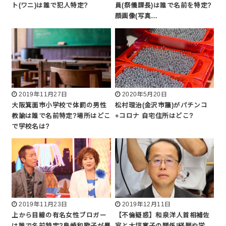
ト(ワニ)は誰で犯人特定?
員(祭儀課長)は誰で名前を特定?
顔画像(写真…
2019年11月27日
2020年5月20日
大阪箕面市小学校で体罰の男性
松村理治(金沢市議)がパチンコ
教諭は誰で名前特定?場所はどこ
+コロナ 自宅住所はどこ?
で学校名は?
2019年11月23日
2019年12月11日
上から目線の有名女性ブロガー
【不倫疑惑】和泉洋人首相補佐
は誰で名前特定?島崎和歌子が暴
官と大坪寛子の関係!経歴や学