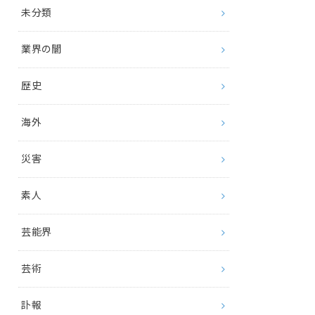
未分類
業界の闇
歴史
海外
災害
素人
芸能界
芸術
訃報