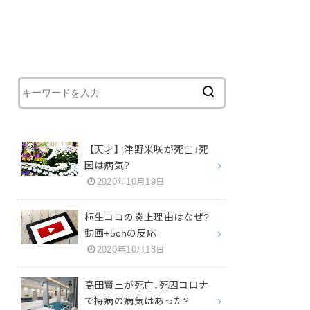
【天才】津野米咲が死亡↓死
因は病気?
2020年10月19日
桐生ココの炎上理由はなぜ?
動画+5chの反応
2020年10月18日
高田賢三が死亡↓死因コロナ
で持病の病気はあった?