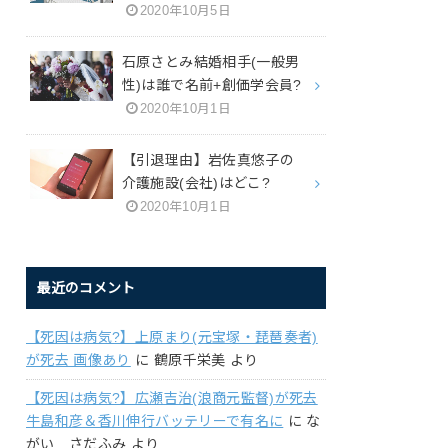
2020年10月5日
石原さとみ結婚相手(一般男
性)は誰で名前+創価学会員?
2020年10月1日
【引退理由】岩佐真悠子の
介護施設(会社)はどこ?
2020年10月1日
最近のコメント
【死因は病気?】上原まり(元宝塚・琵琶奏者)
が死去 画像あり
に
鶴原千栄美
より
【死因は病気?】広瀬吉治(浪商元監督)が死去
牛島和彦＆香川伸行バッテリーで有名に
に
な
がい さだふみ
より