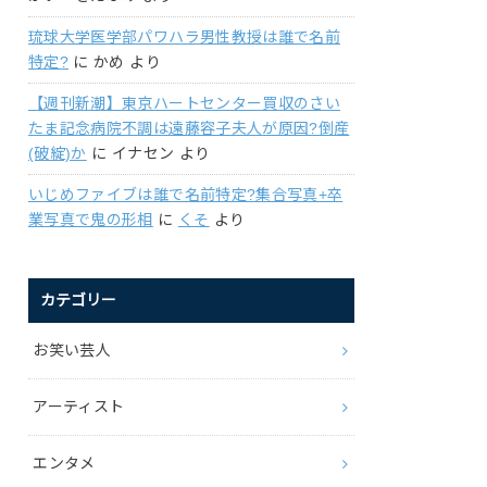
琉球大学医学部パワハラ男性教授は誰で名前
特定?
に
かめ
より
【週刊新潮】東京ハートセンター買収のさい
たま記念病院不調は遠藤容子夫人が原因?倒産
(破綻)か
に
イナセン
より
いじめファイブは誰で名前特定?集合写真+卒
業写真で鬼の形相
に
くそ
より
カテゴリー
お笑い芸人
アーティスト
エンタメ