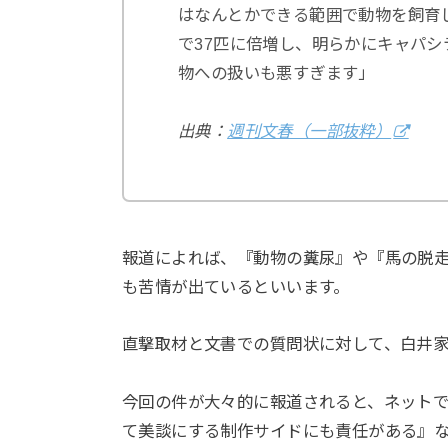
はなんとかできる範囲で動物を飼育
で37匹に倍増し、明らかにキャパ
物への扱いも悪すぎます」
出典：
週刊文春（一部抜粋）
報道によれば、『動物の糞尿』や『馬の脱
も苦情が出ているといいます。
直撃取材と文書での質問状に対して、白井
今回の件が大々的に報道されると、ネット
て美談にする制作サイドにも責任がある』