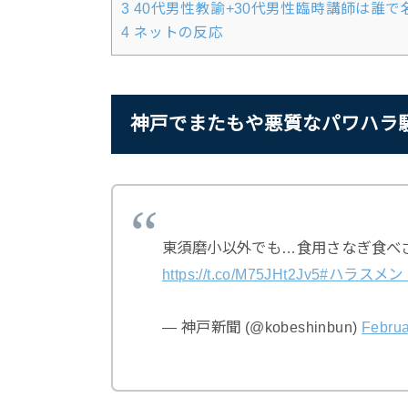
3
40代男性教諭+30代男性臨時講師は誰で
4
ネットの反応
神戸でまたもや悪質なパワハラ
東須磨小以外でも…食用さなぎ食べ
https://t.co/M75JHt2Jv5
#ハラスメン
— 神戸新聞 (@kobeshinbun)
Februa