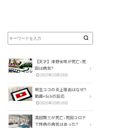
【天才】津野米咲が死亡↓死
因は病気?
2020年10月19日
桐生ココの炎上理由はなぜ?
動画+5chの反応
2020年10月18日
高田賢三が死亡↓死因コロナ
で持病の病気はあった?