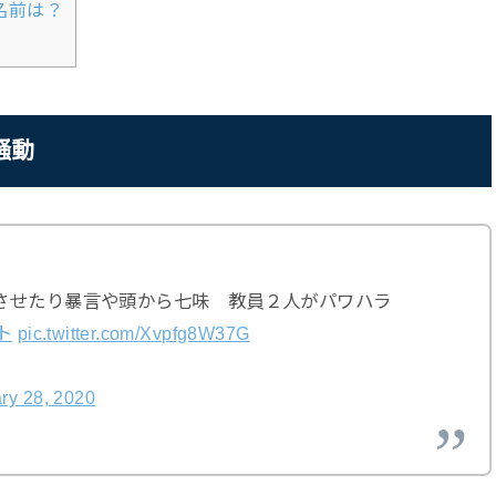
名前は？
騒動
させたり暴言や頭から七味 教員２人がパワハラ
ト
pic.twitter.com/Xvpfg8W37G
ry 28, 2020