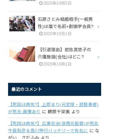
2020年10月5日
石原さとみ結婚相手(一般男
性)は誰で名前+創価学会員?
2020年10月1日
【引退理由】岩佐真悠子の
介護施設(会社)はどこ?
2020年10月1日
最近のコメント
【死因は病気?】上原まり(元宝塚・琵琶奏者)
が死去 画像あり
に
鶴原千栄美
より
【死因は病気?】広瀬吉治(浪商元監督)が死去
牛島和彦＆香川伸行バッテリーで有名に
に
な
がい さだふみ
より