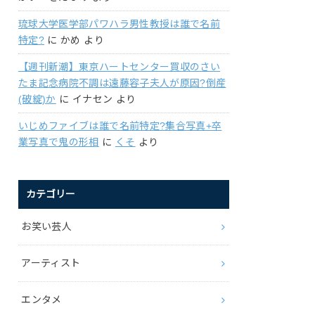
琉球大学医学部パワハラ男性教授は誰で名前
特定?
に
かめ
より
【週刊新潮】東京ハートセンター買収のさい
たま記念病院不調は遠藤容子夫人が原因?倒産
(破綻)か
に
イナセン
より
いじめファイブは誰で名前特定?集合写真+卒
業写真で鬼の形相
に
くそ
より
カテゴリー
お笑い芸人
アーティスト
エンタメ