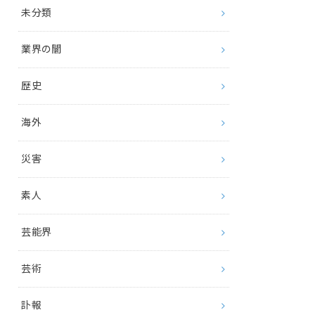
未分類
業界の闇
歴史
海外
災害
素人
芸能界
芸術
訃報