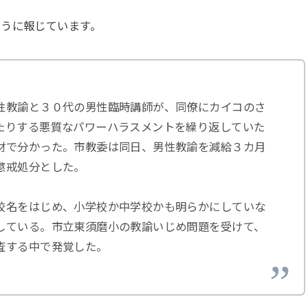
ように報じています。
性教諭と３０代の男性臨時講師が、同僚にカイコのさ
たりする悪質なパワーハラスメントを繰り返していた
材で分かった。市教委は同日、男性教諭を減給３カ月
懲戒処分とした。
校名をはじめ、小学校か中学校かも明らかにしていな
している。市立東須磨小の教諭いじめ問題を受けて、
査する中で発覚した。