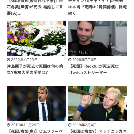
【死因:病気(虚血性心不全)】白
チャインハ(チャ・イナ)が死去
石冬美(声優)が死去 結婚して旦
は本当で死因は?韓国俳優に訃報
那(夫)…
続く
2020年4月20日
2020年7月3日
津島園子が死去で死因は何の病
【死因】Reckfulが死去死亡
気?高校大学の学歴は?
↓Twitchストリーマー
2019年11月29日
2019年2月4日
【死因:病気(癌)】ピムファーベ
【死因は病気?】マッチニッカネ