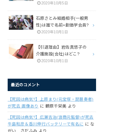
2020年10月5日
石原さとみ結婚相手(一般男
性)は誰で名前+創価学会員?
2020年10月1日
【引退理由】岩佐真悠子の
介護施設(会社)はどこ?
2020年10月1日
最近のコメント
【死因は病気?】上原まり(元宝塚・琵琶奏者)
が死去 画像あり
に
鶴原千栄美
より
【死因は病気?】広瀬吉治(浪商元監督)が死去
牛島和彦＆香川伸行バッテリーで有名に
に
な
がい さだふみ
より