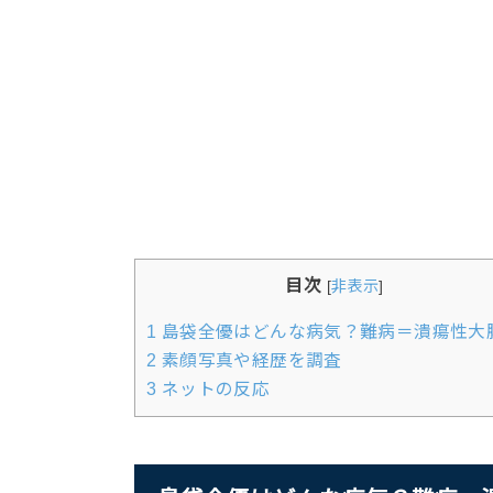
目次
[
非表示
]
1
島袋全優はどんな病気？難病＝潰瘍性大
2
素顔写真や経歴を調査
3
ネットの反応