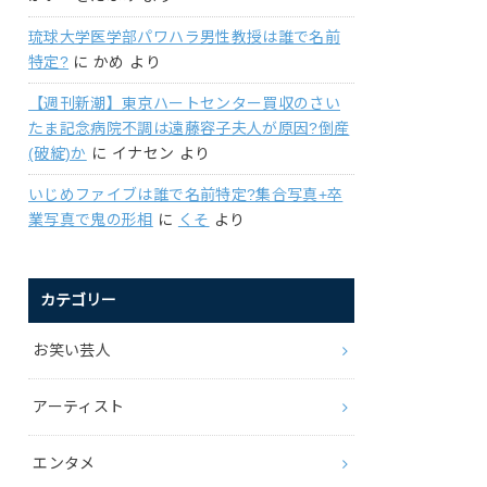
琉球大学医学部パワハラ男性教授は誰で名前
特定?
に
かめ
より
【週刊新潮】東京ハートセンター買収のさい
たま記念病院不調は遠藤容子夫人が原因?倒産
(破綻)か
に
イナセン
より
いじめファイブは誰で名前特定?集合写真+卒
業写真で鬼の形相
に
くそ
より
カテゴリー
お笑い芸人
アーティスト
エンタメ