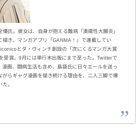
全優氏。彼女は、自身が抱える難病「潰瘍性大腸炎」
描き、マンガアプリ「GANMA！」で連載してい
conicoとダ・ヴィンチ創設の「次にくるマンガ大賞
を受賞。9月には単行本出版にまで至った。Twitterで
が、漫画、闘病生活も含め、島袋氏に日々エールを送っ
ながらギャグ漫画を描き続ける理由を、二人三脚で爆
いた。