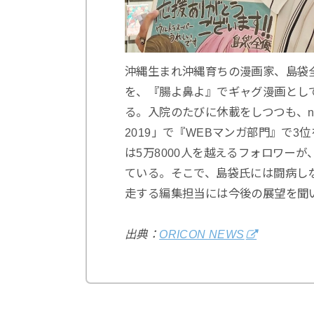
沖縄生まれ沖縄育ちの漫画家、島袋
を、『腸よ鼻よ』でギャグ漫画として
る。入院のたびに休載をしつつも、ni
2019」で『WEBマンガ部門』で3位
は5万8000人を越えるフォロワー
ている。そこで、島袋氏には闘病し
走する編集担当には今後の展望を聞
出典：
ORICON NEWS