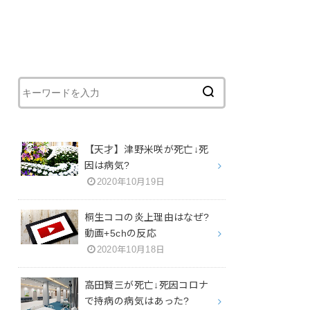
【天才】津野米咲が死亡↓死
因は病気?
2020年10月19日
桐生ココの炎上理由はなぜ?
動画+5chの反応
2020年10月18日
高田賢三が死亡↓死因コロナ
で持病の病気はあった?