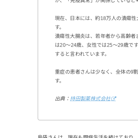
が、「免疫異常」が関係していると
現在、日本には、約18万人の潰瘍
す。
潰瘍性大腸炎は、若年者から高齢者
は20～24歳、女性では25～29歳
すると言われています。
重症の患者さんは少なく、全体の9
す。
出典：
持田製薬株式会社
島袋さんは、現在も闘病生活を続けており、