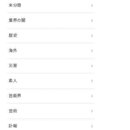
未分類
業界の闇
歴史
海外
災害
素人
芸能界
芸術
訃報