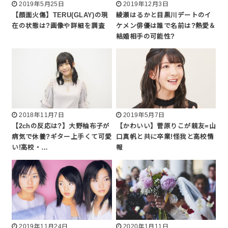
2019年5月25日
2019年12月3日
【顔面火傷】TERU(GLAY)の現
綾瀬はるかと目黒川デートのイ
在の状態は?画像や詳細を調査
ケメン俳優は誰で名前は?熱愛＆
結婚相手の可能性?
2018年11月7日
2019年5月7日
【2chの反応は?】大野柚布子が
【かわいい】菅原りこが親友=山
病気で休養?ギター上手くて可愛
口真帆と共に卒業!怪我と高校情
い!高校・…
報
2019年11月24日
2020年1月11日