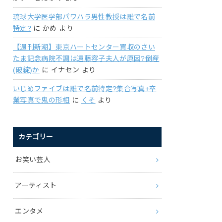
琉球大学医学部パワハラ男性教授は誰で名前
特定?
に
かめ
より
【週刊新潮】東京ハートセンター買収のさい
たま記念病院不調は遠藤容子夫人が原因?倒産
(破綻)か
に
イナセン
より
いじめファイブは誰で名前特定?集合写真+卒
業写真で鬼の形相
に
くそ
より
カテゴリー
お笑い芸人
アーティスト
エンタメ