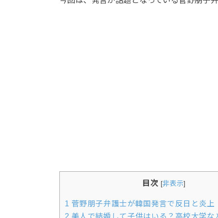
目次
[
非表示
]
1
菅野朋子弁護士が韓国発言で反日と炎上
2
美人で結婚して子供はいる？高校大学な