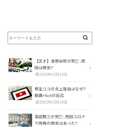
【天才】津野米咲が死亡↓死
因は病気?
2020年10月19日
桐生ココの炎上理由はなぜ?
動画+5chの反応
2020年10月18日
高田賢三が死亡↓死因コロナ
で持病の病気はあった?