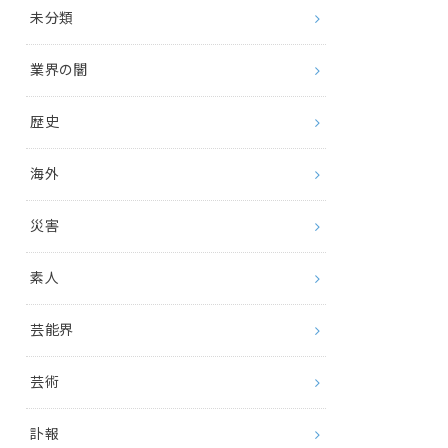
未分類
業界の闇
歴史
海外
災害
素人
芸能界
芸術
訃報