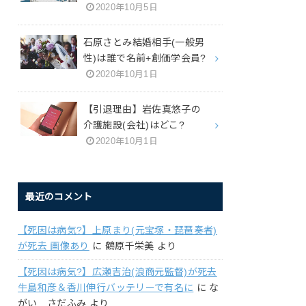
2020年10月5日
石原さとみ結婚相手(一般男
性)は誰で名前+創価学会員?
2020年10月1日
【引退理由】岩佐真悠子の
介護施設(会社)はどこ?
2020年10月1日
最近のコメント
【死因は病気?】上原まり(元宝塚・琵琶奏者)
が死去 画像あり
に
鶴原千栄美
より
【死因は病気?】広瀬吉治(浪商元監督)が死去
牛島和彦＆香川伸行バッテリーで有名に
に
な
がい さだふみ
より