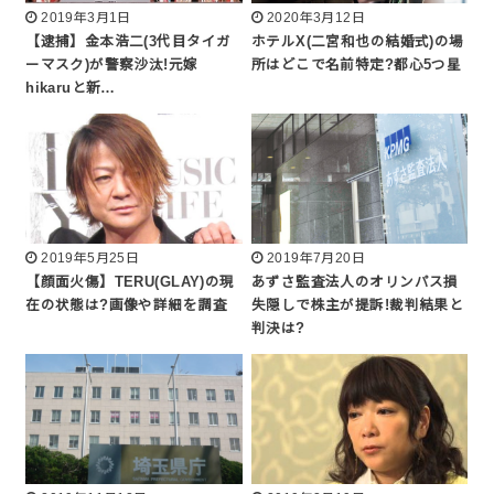
2019年3月1日
2020年3月12日
【逮捕】金本浩二(3代目タイガ
ホテルX(二宮和也の結婚式)の場
ーマスク)が警察沙汰!元嫁
所はどこで名前特定?都心5つ星
hikaruと新…
2019年5月25日
2019年7月20日
【顔面火傷】TERU(GLAY)の現
あずさ監査法人のオリンパス損
在の状態は?画像や詳細を調査
失隠しで株主が提訴!裁判結果と
判決は?