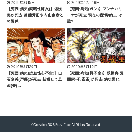
2019年8月5日
2019年12月16日
【死因:病気(誤嚥性肺炎)】湯浅
【死因:病気(ガン)】アンナカリ
実が死去 近藤芳正や内山森彦と
ーナが死去 現在の配偶者(夫)は
の関係
誰?
2019年3月29日
2019年5月10日
【死因:病気(虚血性心不全)】白
【死因:病気(腎不全)】荻野真(漫
石冬美(声優)が死去 結婚して旦
画家=孔雀王)が死去 病状悪化
那(夫)…
©Copyright2026
Buzz Fixer
.All Rights Reserved.