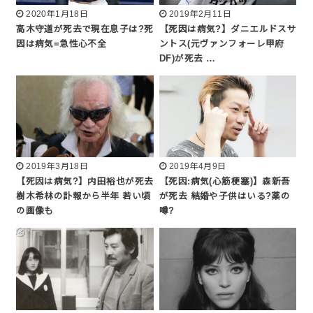
2020年1月18日
2019年2月11日
高木守道が死去で現在息子は?死
【死因は病気?】ダニエルドスサ
因は病気=急性心不全
ントス(元ヴァンフォーレ甲府
DF)が死去 …
2019年3月18日
2019年4月9日
【死因は病気?】内田裕也が死去
【死因:病気(心筋梗塞)】森新吾
樹木希林の訃報から半年 若い頃
が死去 結婚や子供はいる?薬の
の画像も
噂?