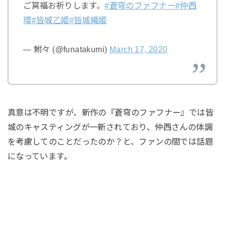
ご冥福お祈りします。
#蒼穹のファフナー
#仲西
環
#皆城乙姫
#皆城織姫
— 鮒々 (@funatakumi)
March 17, 2020
真意は不明ですが、新作の『蒼穹のファフナー』では皆
城のキャスティングが一新されており、仲西さんの体調
を考慮してのことだったのか？と、ファンの間では話題
になっています。