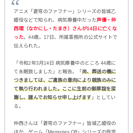
アニメ「蒼穹のファフナー」シリーズの皆城乙
姫役などで知られ、病気療養中だった
声優・仲
西環（なかにし・たまき）さんが14日に亡くな
った
。44歳。17日、所属事務所の公式サイトで
伝えられた。
「令和2年3月14日 病気療養中のところ 44歳に
て永眠致しました」と報告。「
尚、葬送の儀に
つきましては、ご遺族の意向により親族のみに
て執り行われました。ここに生前の御厚誼を深
謝し、謹んでお知らせ申し上げます
」としてい
る。
仲西さんは「蒼穹のファフナー」皆城乙姫役の
ほか、ゲーム「Memories Off」シリーズの飛世