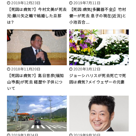
2019年12月23日
2019年7月11日
【死因は病気?】今村文美が死去
【死因:病気(多臓器不全)】竹村
兄:藤川矢之輔で結婚した旦那
健一が死去 息子の現在(近況)と
は?
小池百合…
2018年11月20日
2020年3月12日
【死因は病気?】高日音彦(福知
ジョーシハリスが死去死亡で死
山市長)が死去 経歴や子供につ
因は病気?メイウェザーの元妻
いて
2019年3月24日
2019年9月30日