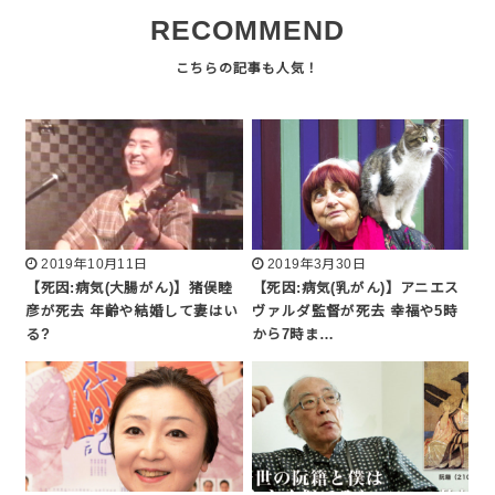
RECOMMEND
2019年10月11日
2019年3月30日
【死因:病気(大腸がん)】猪俣睦
【死因:病気(乳がん)】アニエス
彦が死去 年齢や結婚して妻はい
ヴァルダ監督が死去 幸福や5時
る?
から7時ま…