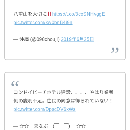
八重山を大切に
https://t.co/3coSNHvggE
pic.twitter.com/kw0bnB4i9n
— 沖縄 (@098chouji)
2019年6月25日
コンドイビーチホテル建設、、、、やはり業者
側の説明不足。住民の同意は得られていない！
pic.twitter.com/DpscDV6xWs
— ☆☆ まなぶ (￣ー￣) ☆☆