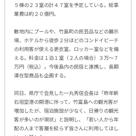
５棟の２３室の計４７室を予定している。総事
業費は約２０億円。
敷地内にプールや、竹島町の民芸品などの展示
場、ホテルから徒歩２分ほどのコンドイビーチ
の利用客が使える更衣室、ロッカー室などを備
える。料金は１泊１室（２人の場合）３万～７
万円（税込）。今後島内の民宿と連携し、長期
滞在型商品も企画する。
同日、県庁で会見した一丸秀信会長は「昨年新
石垣空港の開港に伴って、竹富島への観光客が
増加したが、宿泊施設が少なく、日帰りの観光
客が多いのが現状」と説明し、「若い人から年
配の人まで客層を絞らず皆さんに利用してほし