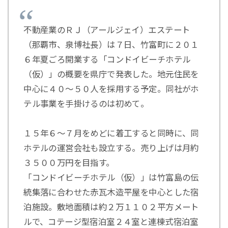
不動産業のＲＪ（アールジェイ）エステート
（那覇市、泉博社長）は７日、竹富町に２０１
６年夏ごろ開業する「コンドイビーチホテル
（仮）」の概要を県庁で発表した。地元住民を
中心に４０～５０人を採用する予定。同社がホ
テル事業を手掛けるのは初めて。
１５年６～７月をめどに着工すると同時に、同
ホテルの運営会社も設立する。売り上げは月約
３５００万円を目指す。
「コンドイビーチホテル（仮）」は竹富島の伝
統集落に合わせた赤瓦木造平屋を中心とした宿
泊施設。敷地面積は約２万１１０２平方メート
ルで、コテージ型宿泊室２４室と連棟式宿泊室