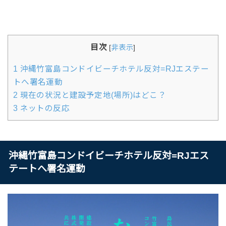
目次
[
非表示
]
1
沖縄竹富島コンドイビーチホテル反対=RJエステー
トへ署名運動
2
現在の状況と建設予定地(場所)はどこ？
3
ネットの反応
沖縄竹富島コンドイビーチホテル反対=RJエス
テートへ署名運動