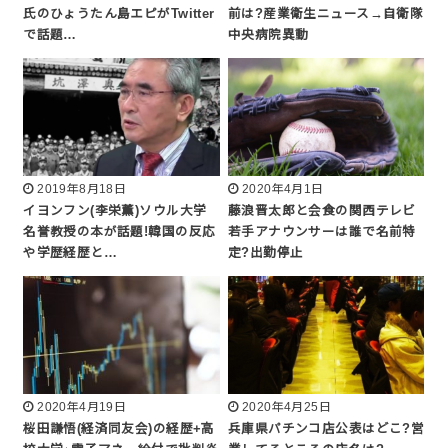
氏のひょうたん島エピがTwitter
前は?産業衛生ニュース→自衛隊
で話題…
中央病院異動
2019年8月18日
2020年4月1日
イヨンフン(李栄薫)ソウル大学
藤浪晋太郎と会食の関西テレビ
名誉教授の本が話題!韓国の反応
若手アナウンサーは誰で名前特
や学歴経歴と…
定?出勤停止
2020年4月19日
2020年4月25日
桜田謙悟(経済同友会)の経歴+高
兵庫県パチンコ店公表はどこ?営