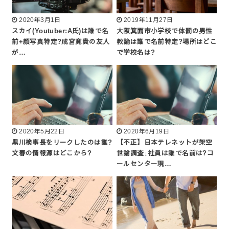
2020年3月1日
2019年11月27日
スカイ(Youtuber:A氏)は誰で名
大阪箕面市小学校で体罰の男性
前+顔写真特定?成宮寛貴の友人
教諭は誰で名前特定?場所はどこ
が…
で学校名は?
2020年5月22日
2020年6月19日
黒川検事長をリークしたのは誰?
【不正】日本テレネットが架空
文春の情報源はどこから?
世論調査↓社員は誰で名前は?コ
ールセンター現…