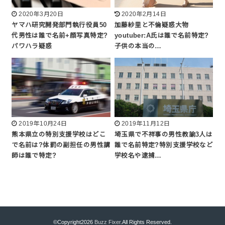
2020年3月20日
2020年2月14日
ヤマハ研究開発部門執行役員50
加藤紗里と不倫疑惑大物
代男性は誰で名前+顔写真特定?
youtuber:A氏は誰で名前特定?
パワハラ疑惑
子供の本当の…
2019年10月24日
2019年11月12日
熊本県立の特別支援学校はどこ
埼玉県で不祥事の男性教諭3人は
で名前は?体罰の副担任の男性講
誰で名前特定?特別支援学校など
師は誰で特定?
学校名や逮捕…
©Copyright2026
Buzz Fixer
.All Rights Reserved.