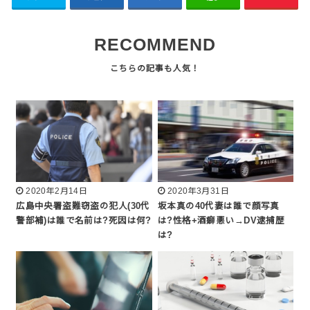
RECOMMEND
2020年2月14日
2020年3月31日
広島中央署盗難窃盗の犯人(30代
坂本真の40代妻は誰で顔写真
警部補)は誰で名前は?死因は何?
は?性格+酒癖悪い→DV逮捕歴
は?