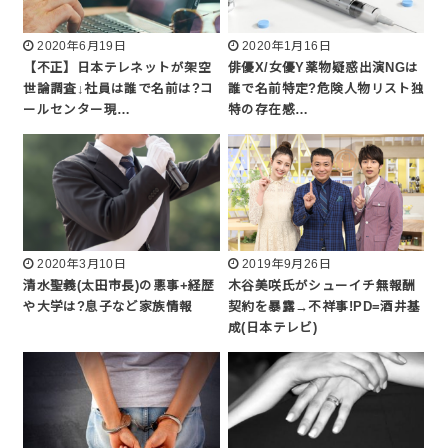
2020年6月19日
2020年1月16日
【不正】日本テレネットが架空
俳優X/女優Y薬物疑惑出演NGは
世論調査↓社員は誰で名前は?コ
誰で名前特定?危険人物リスト独
ールセンター現…
特の存在感…
2020年3月10日
2019年9月26日
清水聖義(太田市長)の悪事+経歴
木谷美咲氏がシューイチ無報酬
や大学は?息子など家族情報
契約を暴露→不祥事!PD=酒井基
成(日本テレビ)