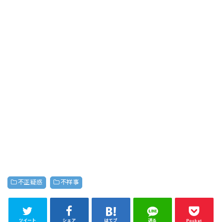
不正疑惑
不祥事
ツイート
シェア
はてブ
送る
Pocket