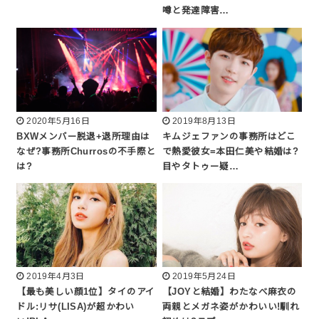
噂と発達障害…
2020年5月16日
2019年8月13日
BXWメンバー脱退+退所理由は
キムジェファンの事務所はどこ
なぜ?事務所Churrosの不手際と
で熱愛彼女=本田仁美や結婚は?
は?
目やタトゥー疑…
2019年4月3日
2019年5月24日
【最も美しい顔1位】タイのアイ
【JOYと結婚】わたなべ麻衣の
ドル:リサ(LISA)が超かわい
両親とメガネ姿がかわいい!馴れ