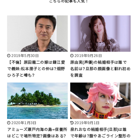
2019年5月30日
2019年9月26日
【不倫】原田龍二の嫁は鎌江愛
原由実(声優)の結婚相手は誰で
で義妹:松本朋子との仲は?畑野
名前は?旦那の顔画像と馴れ初め
ひろ子と噂も?
を調査
2020年1月3日
2019年9月1日
アミューズ瀬戸内海の島=保養所
泉れおなの結婚相手(旦那)は誰
はどこで場所特定?画像はある?
で年齢は?腹やあごライン整形の