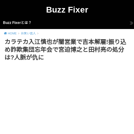
Buzz Fixer
Buzz Fixerとは？
HOME
お笑い芸人
カラテカ入江慎也が闇営業で吉本解雇!振り込
め詐欺集団忘年会で宮迫博之と田村亮の処分
は?人脈が仇に