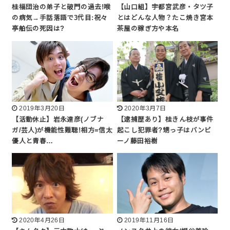
桂福団治の弟子と破門の過去!喉
【山口組】宇都宮武彦・タツ子
の病気→手話落語で3代目:祝々
とはどんな人物？たこ焼き宮本
亭舶伝の死因は?
茶屋の稼ぎ方や本名
2019年3月20日
2020年3月7日
【活動休止】岩永達彦(ノブナ
【逮捕歴あり】桂きん枝が事件
ガ/芸人)が機能性難聴!相方=信太
起こし犯罪者?甥っ子はバンビ
優人と青春…
ーノ藤田裕樹
2020年4月26日
2019年11月16日