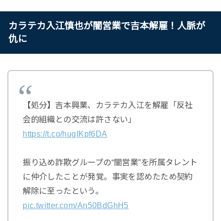
カラテカ入江慎也が闇営業で吉本解雇！人脈が
仇に
【処分】吉本興業、カラテカ入江を解雇「反社
会的組織との交流は許さない」
https://t.co/hugIKpf6DA
振り込め詐欺グループの“闇営業”を所属タレント
に仲介したことが発覚。事実を認めたため契約
解除に至ったという。
pic.twitter.com/An50BdGhH5