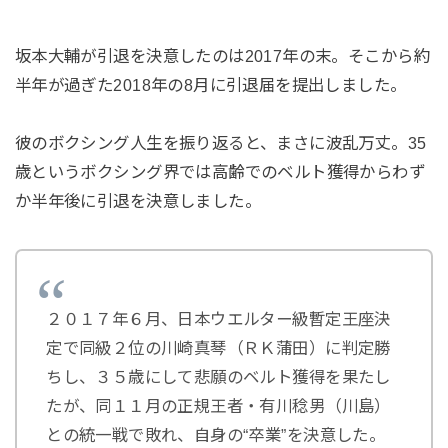
坂本大輔が引退を決意したのは2017年の末。そこから約
半年が過ぎた2018年の8月に引退届を提出しました。
彼のボクシング人生を振り返ると、まさに波乱万丈。35
歳というボクシング界では高齢でのベルト獲得からわず
か半年後に引退を決意しました。
２０１７年６月、日本ウエルター級暫定王座決
定で同級２位の川崎真琴（ＲＫ蒲田）に判定勝
ちし、３５歳にして悲願のベルト獲得を果たし
たが、同１１月の正規王者・有川稔男（川島）
との統一戦で敗れ、自身の“卒業”を決意した。