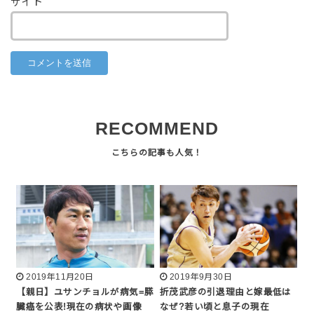
サイト
RECOMMEND
2019年11月20日
2019年9月30日
【親日】ユサンチョルが病気=膵
折茂武彦の引退理由と嫁最低は
臓癌を公表!現在の病状や画像
なぜ?若い頃と息子の現在