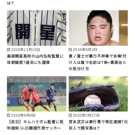
は?
2019年11月10日
2019年9月3日
島根開星高校の山内弘和監督に
貴ノ富士が暴力不祥事で休場!付
体罰疑惑?過去にも謹慎
け人は誰で名前は?弟=貴源治と
の見分け方
2018年9月4日
2020年2月27日
【反日】キムハクボム監督に批
宮本武文は素行悪で現在逮捕?元
判殺到 U-21韓国代表サッカー
巨人で顔写真は?