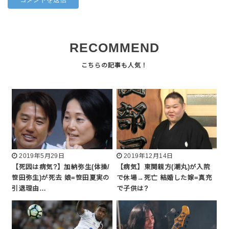
RECOMMEND
2019年5月29日
2019年12月14日
【死因は病気?】加納弥生(体操/
【病気】東関親方(潮丸)が入院
笹田弥生)が死去 娘=笹田夏実の
で休場→死亡 結婚した嫁=真充
引退理由…
で子供は?