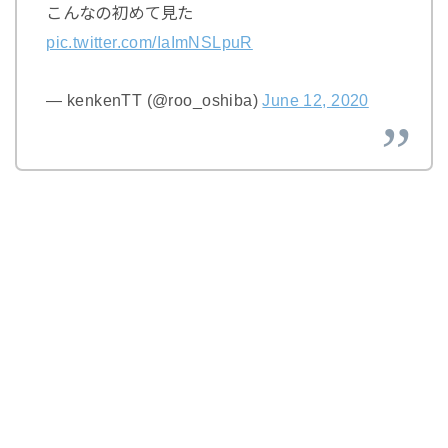
こんなの初めて見た
pic.twitter.com/IaImNSLpuR
— kenkenTT (@roo_oshiba)
June 12, 2020