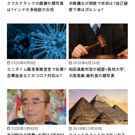
クマルナヤックの画像や顔写真
木崎優太が倒産で年収は?自己破
は?インドの多指症の女性
産で車はポルシェ?
2020年4月9日
2020年4月24日
エニタイム緊急事態宣言で休業?
和田真裁判官の経歴+高校大学↓
会費返金などのコロナ対応は?
大阪高裁:裁判長の顔写真
2020年3月30日
2019年12月30日