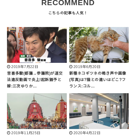
RECOMMEND
2019年7月22日
2019年6月20日
音喜多駿(都議→参議院)が道交
新種ネコギツネの鳴き声や画像
法違反動画で炎上!起訴猶予と
(写真)は?猫との違いはどこ?フ
嫁:三次ゆりか…
ランス:コル…
2019年11月25日
2020年4月22日