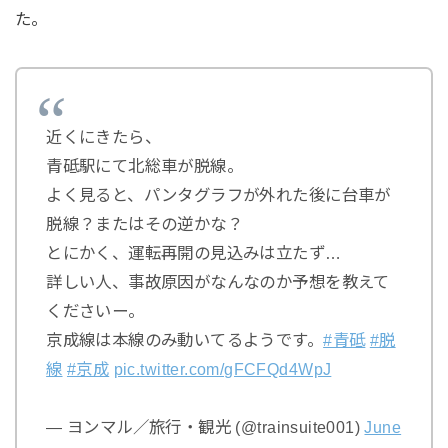
た。
近くにきたら、
青砥駅にて北総車が脱線。
よく見ると、パンタグラフが外れた後に台車が
脱線？またはその逆かな？
とにかく、運転再開の見込みは立たず…
詳しい人、事故原因がなんなのか予想を教えて
くださいー。
京成線は本線のみ動いてるようです。
#青砥
#脱
線
#京成
pic.twitter.com/gFCFQd4WpJ
— ヨンマル／旅行・観光 (@trainsuite001)
June