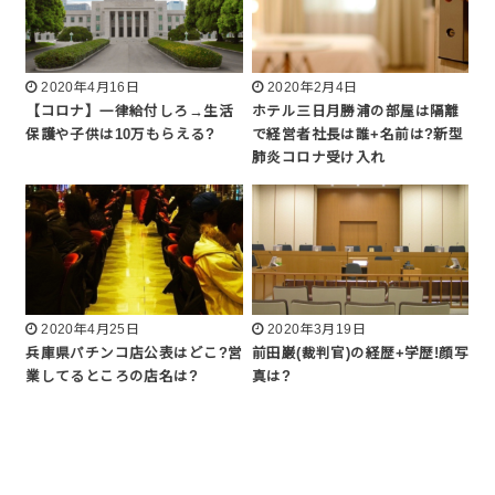
2020年4月16日
2020年2月4日
【コロナ】一律給付しろ→生活
ホテル三日月勝浦の部屋は隔離
保護や子供は10万もらえる?
で経営者社長は誰+名前は?新型
肺炎コロナ受け入れ
2020年4月25日
2020年3月19日
兵庫県パチンコ店公表はどこ?営
前田巌(裁判官)の経歴+学歴!顔写
業してるところの店名は?
真は?