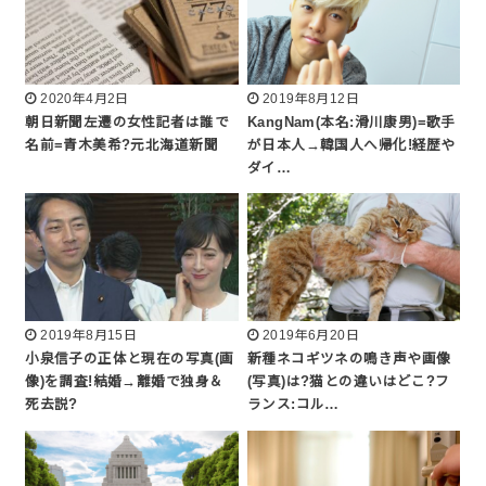
2020年4月2日
2019年8月12日
朝日新聞左遷の女性記者は誰で
KangNam(本名:滑川康男)=歌手
名前=青木美希?元北海道新聞
が日本人→韓国人へ帰化!経歴や
ダイ…
2019年8月15日
2019年6月20日
小泉信子の正体と現在の写真(画
新種ネコギツネの鳴き声や画像
像)を調査!結婚→離婚で独身＆
(写真)は?猫との違いはどこ?フ
死去説?
ランス:コル…