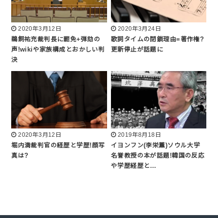
2020年3月12日
2020年3月24日
鵜飼祐充裁判長に罷免+弾劾の
歌詞タイムの閉鎖理由=著作権?
声!wikiや家族構成とおかしい判
更新停止が話題に
決
2020年3月12日
2019年8月18日
堀内満裁判官の経歴と学歴!顔写
イヨンフン(李栄薫)ソウル大学
真は?
名誉教授の本が話題!韓国の反応
や学歴経歴と…