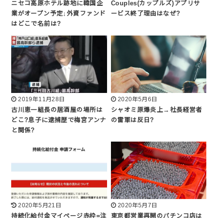
ニセコ高原ホテル跡地に韓国企
Couples(カップルズ)アプリサ
業がオープン予定↓外資ファンド
ービス終了理由はなぜ?
はどこで名前は?
2019年11月28日
2020年5月6日
古川恵一組長の居酒屋の場所は
シャオミ原爆炎上→社長経営者
どこ?息子に逮捕歴で梅宮アンナ
の雷軍は反日?
と関係?
2020年5月21日
2020年5月7日
持続化給付金マイページ赤枠=注
東京都営業再開のパチンコ店は