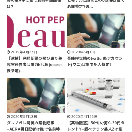
害の妻A子は誰で名前や顔画像
とモデル出身の2人の女優は誰で
は?
名前特定?週…
2019年4月27日
2020年5月18日
【逮捕】産経新聞の飛び蹴り美
吾峠呼世晴のtwitter偽アカウン
容室経営者は誰?田代周(secret
ト(ワニ)は誰で犯人特定?
表参道)…
2020年5月13日
2020年4月26日
ダレノガレ明美の薬物記事
【薬物疑惑】50代女優X+30代タ
=AERA朝日記者は誰で名前特
レントY+超ベテラン芸人Zは誰