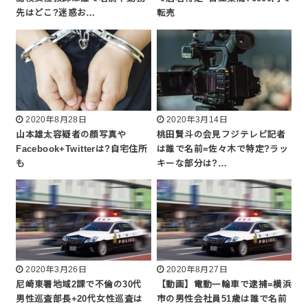
先はどこ?迷惑お…
転売
2020年8月28日
2020年3月14日
山本雄太容疑者の顔写真や
桃田賢斗の会見フジテレビ記者
Facebook+Twitterは?自宅住所
は誰で名前=佐々木で特定?ラッ
も
キーな部分は?…
2020年3月26日
2020年8月27日
尼崎東署地域2課で不倫の30代
【動画】電動一輪車で逮捕=横浜
男性巡査部長+20代女性巡査は
市の男性会社員51歳は誰で名前