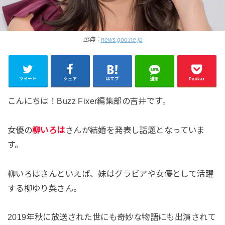
出典：
news.goo.ne.jp
ツイート
シェア
はてブ
送る
Pocket
こんにちは！Buzz Fixer編集部の吉井です。
女優の
柳いろは
さんが結婚を発表し話題となっていま
す。
柳いろはさんといえば、妹はグラビアや女優として活躍
する柳ゆり菜さん。
2019年秋に放送された世にも奇妙な物語にも出演されて