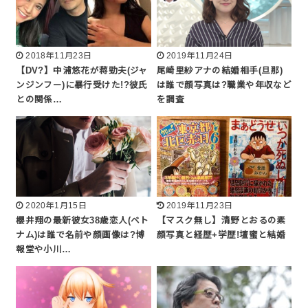
2018年11月23日
2019年11月24日
【DV?】中浦悠花が蒋勁夫(ジャ
尾崎里紗アナの結婚相手(旦那)
ンジンフー)に暴行受けた!?彼氏
は誰で顔写真は?職業や年収など
との関係…
を調査
2020年1月15日
2019年11月23日
櫻井翔の最新彼女38歳恋人(ベト
【マスク無し】清野とおるの素
ナム)は誰で名前や顔画像は?博
顔写真と経歴+学歴!壇蜜と結婚
報堂や小川…