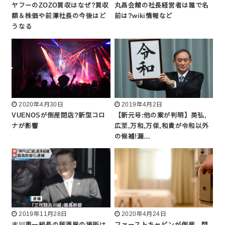
ヤフーのZOZO買収はなぜ?買収
丸昌会館の社長経営者は誰で名
額＆株価や前澤社長の今後はど
前は?wiki情報など
うなる
2020年4月30日
2019年4月2日
VUENOSが倒産閉店?新型コロ
【新元号:他の案が判明】英弘,
ナが影響
広至,万和,万保,和貴が令和以外
の候補!漏…
2019年11月28日
2020年4月24日