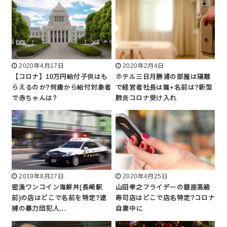
2020年4月17日
2020年2月4日
【コロナ】10万円給付子供はも
ホテル三日月勝浦の部屋は隔離
らえるのか?何歳から給付対象者
で経営者社長は誰+名前は?新型
で赤ちゃんは?
肺炎コロナ受け入れ
2019年8月27日
2020年4月25日
密漁ワンコイン海鮮丼(長崎駅
山田孝之フライデーの銀座高級
前)の店はどこで名前を特定?逮
寿司店はどこで店名特定?コロナ
捕の暴力団犯人…
自粛中に