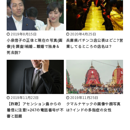
2019年8月15日
2020年4月25日
小泉信子の正体と現在の写真(画
兵庫県パチンコ店公表はどこ?営
像)を調査!結婚→離婚で独身＆
業してるところの店名は?
死去説?
2019年11月22日
2019年11月25日
【詐欺】アセンション島からの
クマルナヤックの画像や顔写真
着信に注意!+247の電話番号が不
は?インドの多指症の女性
審と話題