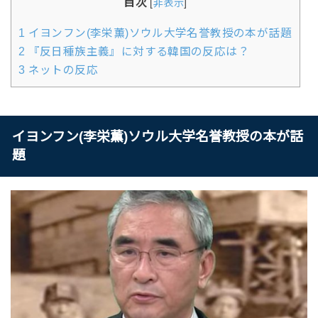
目次
[
非表示
]
1
イヨンフン(李栄薫)ソウル大学名誉教授の本が話題
2
『反日種族主義』に対する韓国の反応は？
3
ネットの反応
イヨンフン(李栄薫)ソウル大学名誉教授の本が話
題