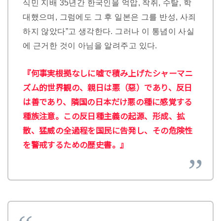
식민 지배 35년간 한국인을 억압, 착취, 수탈, 학
대했으며, 그럼에도 그 후 일본은 그를 반성, 사죄
하지 않았다”고 생각한다. 그러나 이 통념이 사실
에 근거한 것이 아님을 알려주고 있다.
『何事実根拠なしに嘘で積み上げたシャーマニ
ズム的世界観の、親日は悪（惡）であり、反日
は善であり、隣国の日本だけ悪の種に感覚する
種族注意。この反日種主義の起源、形成、拡
散、猛威の全過程を国民に告発し、その危険性
を警戒するための歴史書。』