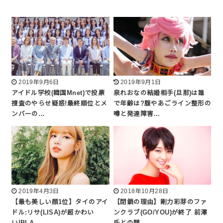
2019年9月6日
2019年9月1日
アイドル学校(韓国Mnet)で投票
泉れおなの結婚相手(旦那)は誰
捜査のやらせ疑惑!最終順位とメ
で年齢は?腹やあごライン整形の
ンバーの…
噂と発達障害…
2019年4月3日
2018年10月28日
【最も美しい顔1位】タイのアイ
【閉鎖の理由】剛力彩芽のファ
ドル:リサ(LISA)が超かわい
ンクラブ(GO/YOU)が終了 前澤
い!BLA…
氏との関…