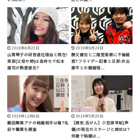
2019年8月22日
2019年6月24日
山賀琴子の研音退社理由と現在!
勝又健志と二階堂亜樹に不倫疑
実家(父母や姉)は金持ちで松本
惑?フライデー記事と旦那:井出
雄司が熱愛彼氏?
康平との離婚理…
2019年12月6日
2019年5月20日
藤田舞美アナの結婚相手は誰?名
【病気:舌がん】小笠原早紀(声
前や職業を調査
優)の現在のステージと病状は?
何歳で結婚は…