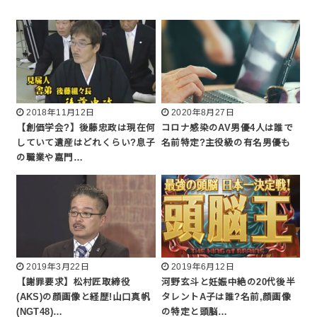
2018年11月12日
2020年8月27日
【創価学会?】後藤忠政は現在何
コロナ感染のAV男優4人は誰で
していて遺産はどれくらい?息子
名前特定?主役級の有名男優も
の職業や嘉門…
2019年3月22日
2019年6月12日
【謝罪要求】松村匠取締役
河野玄斗と妊娠中絶の20代後半
(AKS)の顔画像と経歴!山口真帆
タレントA子は誰?名前,顔画像
(NGT48)…
の特定と頭脳…