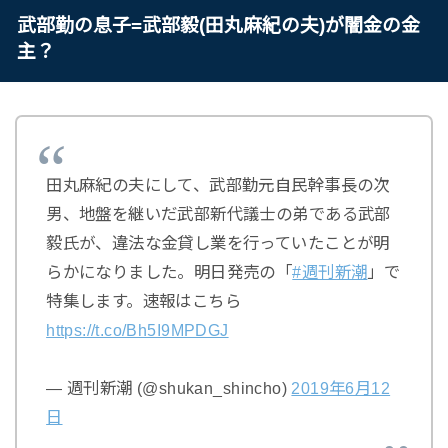
武部勤の息子=武部毅(田丸麻紀の夫)が闇金の金
主？
田丸麻紀の夫にして、武部勤元自民幹事長の次
男、地盤を継いだ武部新代議士の弟である武部
毅氏が、違法な金貸し業を行っていたことが明
らかになりました。明日発売の「
#週刊新潮
」で
特集します。速報はこちら
https://t.co/Bh5I9MPDGJ
— 週刊新潮 (@shukan_shincho)
2019年6月12
日