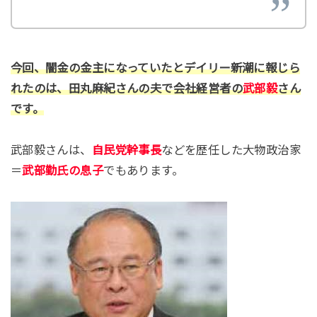
今回、闇金の金主になっていたとデイリー新潮に報じら
れたのは、田丸麻紀さんの夫で会社経営者の
武部毅
さん
です。
武部毅さんは、
自民党幹事長
などを歴任した大物政治家
＝
武部勤氏の息子
でもあります。