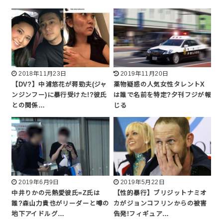
2018年11月23日
2019年11月20日
【DV?】中浦悠花が蒋勁夫(ジャ
薬物疑惑の人気女性タレントX
ンジンフー)に暴行受けた!?彼氏
は誰で名前を特定?夕刊フジが報
との関係…
じる
2019年6月9日
2019年5月22日
中井りかの元熱愛彼氏=Z氏は
【性的暴行】ブリジットナミオ
誰?森山力貴也がリーダーと噂の
カがジョンコフリンからの被害
地下アイドルグ…
告発!フィギュア…