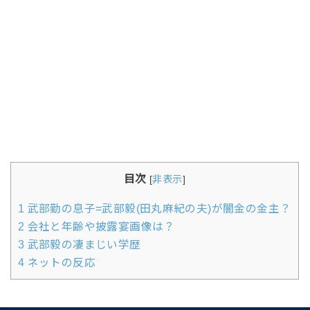
目次
[
非表示
]
1
武部勤の息子=武部毅(田丸麻紀の夫)が闇金の金主？
2
会社と年齢や披露宴画像は？
3
武部毅の凄まじい学歴
4
ネットの反応