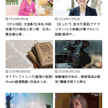
2019年3月1日
2018年11月1日
【がん9回】大空眞弓(本名:中田
【太った?】並木万里菜(アナウ
佐智子)の現在と若い頃 元夫=
ンサー/ミス成蹊)が顔でかいと
勝呂誉は再…
話題!高校や…
2020年4月30日
2020年3月13日
ダイアンファニング(推理小説家)
後藤謙次が休み→降板理由は病
のwiki経歴略歴+作品まとめ↓
気?腰痛手術で入院も