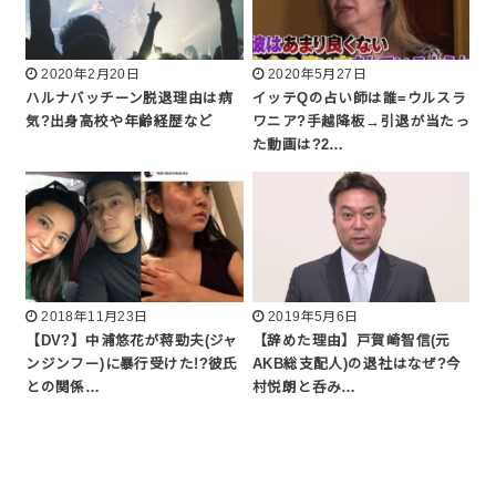
2020年2月20日
2020年5月27日
ハルナバッチーン脱退理由は病
イッテQの占い師は誰=ウルスラ
気?出身高校や年齢経歴など
ワニア?手越降板→引退が当たっ
た動画は?2…
2018年11月23日
2019年5月6日
【DV?】中浦悠花が蒋勁夫(ジャ
【辞めた理由】戸賀崎智信(元
ンジンフー)に暴行受けた!?彼氏
AKB総支配人)の退社はなぜ?今
との関係…
村悦朗と呑み…