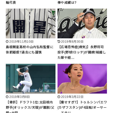
輪代表
俸や成績は?
2019年11月10日
2019年8月30日
島根開星高校の山内弘和監督に
【広場恐怖症(病気)】永野将司
体罰疑惑?過去にも謹慎
投手(野球/ロッテ)が闘病!結婚し
た嫁や経…
2019年3月8日
2019年3月22日
【骨折】ドラフト1位:太田椋内
【痩せすぎ?】トゥルシンバエワ
野手(オリックス/天理)が離脱!父
(カザフスタン)が4回転!オーサー
親=太田…
→エテリ…