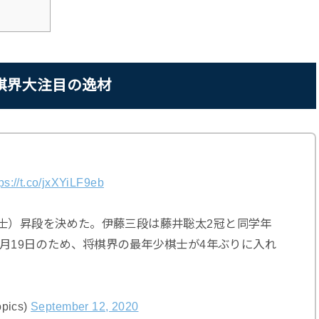
棋界大注目の逸材
tps://t.co/jxXYiLF9eb
棋士）昇段を決めた。伊藤三段は藤井聡太2冠と同学年
7月19日のため、将棋界の最年少棋士が4年ぶりに入れ
pics)
September 12, 2020