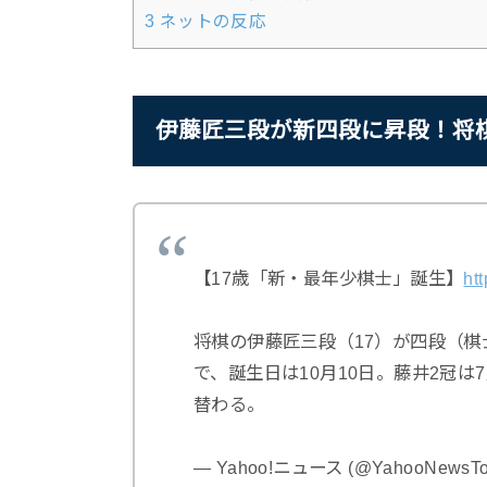
3
ネットの反応
伊藤匠三段が新四段に昇段！将
【17歳「新・最年少棋士」誕生】
ht
将棋の伊藤匠三段（17）が四段（
で、誕生日は10月10日。藤井2冠は
替わる。
— Yahoo!ニュース (@YahooNewsTo