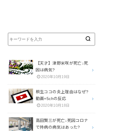
【天才】津野米咲が死亡↓死
因は病気?
2020年10月19日
桐生ココの炎上理由はなぜ?
動画+5chの反応
2020年10月18日
高田賢三が死亡↓死因コロナ
で持病の病気はあった?