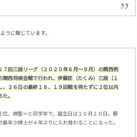
のように報じています。
６７回三段リーグ（２０２０年６月～９月）の関西例
の関西将棋会館で行われ、伊藤匠（たくみ）三段（１
し、２６日の最終１８、１９回戦を待たずに２位以内
めた。
王位、棋聖＝と同学年で、誕生日は１０月１０日。藤
の最年少棋士が４年ぶりに入れ替わることになった。