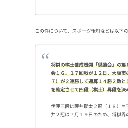
この件について、スポーツ報知などは以下
将棋の棋士養成機関「奨励会」の第
会１６、１７回戦が１２日、大阪市
７）が２連勝して通算１４勝２敗と
を確定させて四段（棋士）昇段を決
伊藤三段は藤井聡太２冠（１８）＝
井２冠は７月１９日のため、将棋界