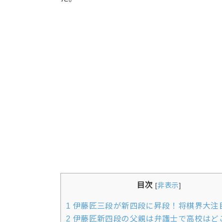
目次
[
非表示
]
1
伊藤匠三段が新四段に昇段！将棋界大注
2
伊藤匠新四段の父親は弁護士で高校はど