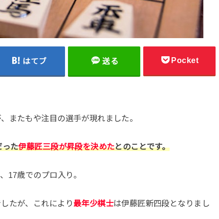
Pocket
はてブ
送る
が、またもや注目の選手が現れました。
だった
伊藤匠三段が昇段を決めた
とのことです。
、17歳でのプロ入り。
でしたが、これにより
最年少棋士
は伊藤匠新四段となりまし