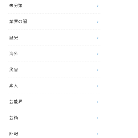
未分類
業界の闇
歴史
海外
災害
素人
芸能界
芸術
訃報