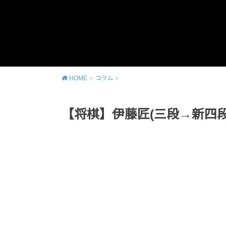
HOME
コラム
【将棋】伊藤匠(三段→新四