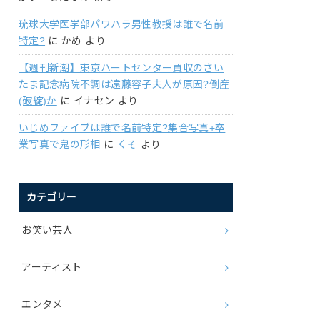
琉球大学医学部パワハラ男性教授は誰で名前
特定?
に
かめ
より
【週刊新潮】東京ハートセンター買収のさい
たま記念病院不調は遠藤容子夫人が原因?倒産
(破綻)か
に
イナセン
より
いじめファイブは誰で名前特定?集合写真+卒
業写真で鬼の形相
に
くそ
より
カテゴリー
お笑い芸人
アーティスト
エンタメ