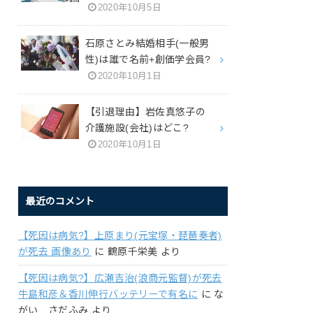
2020年10月5日
石原さとみ結婚相手(一般男
性)は誰で名前+創価学会員?
2020年10月1日
【引退理由】岩佐真悠子の
介護施設(会社)はどこ?
2020年10月1日
最近のコメント
【死因は病気?】上原まり(元宝塚・琵琶奏者)
が死去 画像あり
に
鶴原千栄美
より
【死因は病気?】広瀬吉治(浪商元監督)が死去
牛島和彦＆香川伸行バッテリーで有名に
に
な
がい さだふみ
より