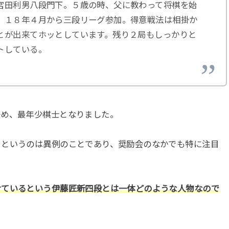
宮田利男八段門下。５歳の時、父に教わって将棋を始
。１８年４月から三段リーグ参加。得意戦法は相掛か
とが出来てホッとしています。残り２局もしっかりと
トしている。
決め、最年少棋士となりました。
るというのは異例のことであり、奨励会のなかでも特に注目
せているという伊藤匠新四段とは一体どのような人物なので