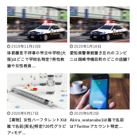
2019年11月10日
2020年1月18日
体罰暴言不祥事の市立中学校(大
愛知県警拳銃置き忘れのコンビ
阪)はどこで学校名特定?男性教
ニは岡崎市橋目町のどこの店舗?
諭や女性教員…
2020年9月17日
2020年6月2日
【薬物】女性ハーフタレントXは
Akira_watanabe1は誰で名前
誰で名前(実名)特定?20代グラビ
は?Twitterアカウント特定…
ア+モデ…