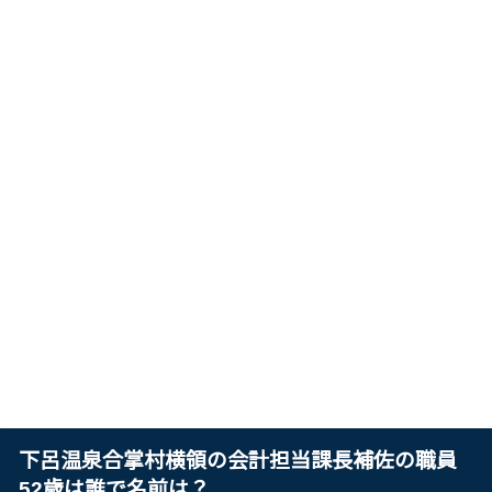
下呂温泉合掌村横領の会計担当課長補佐の職員
52歳は誰で名前は？