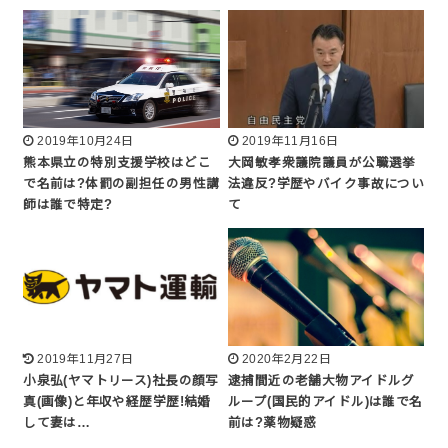
2019年10月24日
2019年11月16日
熊本県立の特別支援学校はどこ
大岡敏孝衆議院議員が公職選挙
で名前は?体罰の副担任の男性講
法違反?学歴やバイク事故につい
師は誰で特定?
て
2019年11月27日
2020年2月22日
小泉弘(ヤマトリース)社長の顔写
逮捕間近の老舗大物アイドルグ
真(画像)と年収や経歴学歴!結婚
ループ(国民的アイドル)は誰で名
して妻は…
前は?薬物疑惑