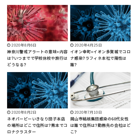
2020年8月6日
2020年4月25日
神奈川警戒アラートの意味+内容
イオン幸町+イオン多賀城でコロ
は?いつまでで学校休校や旅行は
ナ感染?ラフィネ本社で陽性は
どうなる?
誰?
2020年8月2日
2020年7月10日
ネオバービーいきなり団子本店
岡山市結核集団感染の60代女性
の場所はどこで住所は?熊本でコ
は誰で住所は?勤務先の会社はど
ロナクラスター
こ?