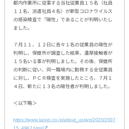
都内作業所に従事する当社従業員１５名（社員
１１名、派遣社員４名）が新型コロナウイルス
の感染検査で「陽性」であることが判明いたし
ました。
７月１１、１２日に各々１名の従業員の陽性が
判明し、保健所が調査した結果、濃厚接触者が
１５名いる事が判明しました。その後、保健所
の判断に従い、同一職場内に勤務する全従業員
に対し、ＰＣＲ検査を実施したところ、７月１
４日、新たに１３名の陽性者が判明しました。
＜以下略＞
https://www.taisei.co.jp/about_us/wn/2020/2007
15_4962.html