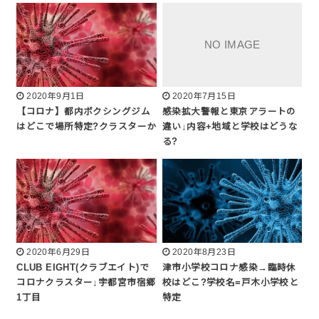
2020年9月1日
2020年7月15日
【コロナ】都内ボクシングジム
感染拡大警報と東京アラートの
はどこで場所特定?クラスターか
違い↓内容+地域と学校はどうな
る?
2020年6月29日
2020年8月23日
CLUB EIGHT(クラブエイト)で
津市小学校コロナ感染→臨時休
コロナクラスター↓宇都宮市宿郷
校はどこ?学校名=戸木小学校と
1丁目
特定