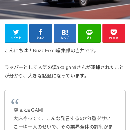
ツイート
シェア
はてブ
送る
Pocket
こんにちは！Buzz Fixer編集部の吉井です。
ラッパーとして人気の漢aka gamiさんが逮捕されたこと
が分かり、大きな話題になっています。
漢 a.k.a GAMI
大麻やってて、こんな発言するのが1番ダサい
こーゆー人のせいで、その業界全体の評判がま