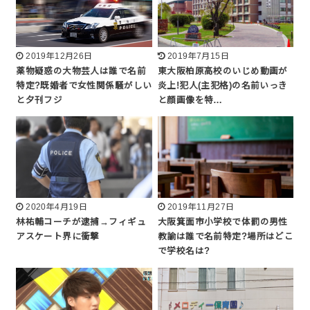
2019年12月26日
2019年7月15日
薬物疑惑の大物芸人は誰で名前
東大阪柏原高校のいじめ動画が
特定?既婚者で女性関係騒がしい
炎上!犯人(主犯格)の名前いっき
と夕刊フジ
と顔画像を特…
2020年4月19日
2019年11月27日
林祐輔コーチが逮捕→フィギュ
大阪箕面市小学校で体罰の男性
アスケート界に衝撃
教諭は誰で名前特定?場所はどこ
で学校名は?