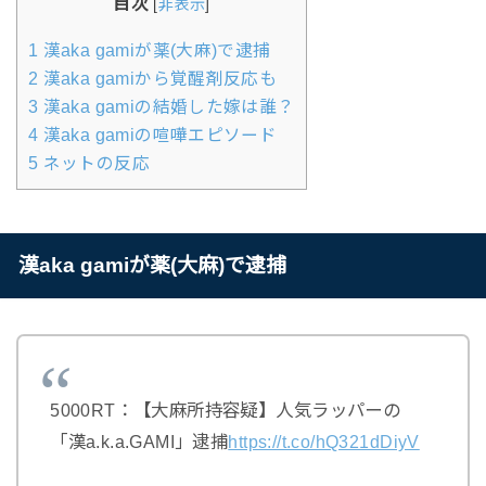
目次
[
非表示
]
1
漢aka gamiが薬(大麻)で逮捕
2
漢aka gamiから覚醒剤反応も
3
漢aka gamiの結婚した嫁は誰？
4
漢aka gamiの喧嘩エピソード
5
ネットの反応
漢aka gamiが薬(大麻)で逮捕
5000RT：【大麻所持容疑】人気ラッパーの
「漢a.k.a.GAMI」逮捕
https://t.co/hQ321dDiyV