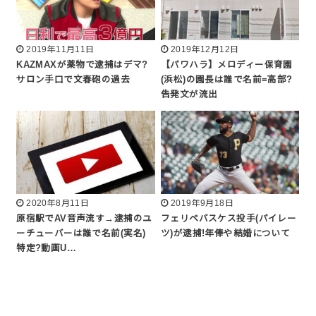
2019年11月11日
2019年12月12日
KAZMAXが薬物で逮捕はデマ?
【パワハラ】メロディー保育園
サロン手口で文春砲の過去
(浜松)の園長は誰で名前=高部?
告発文が流出
2020年8月11日
2019年9月18日
原宿駅でAV音声流す→逮捕のユ
フェリペバスケス投手(パイレー
ーチューバーは誰で名前(実名)
ツ)が逮捕!年俸や結婚について
特定?動画U…