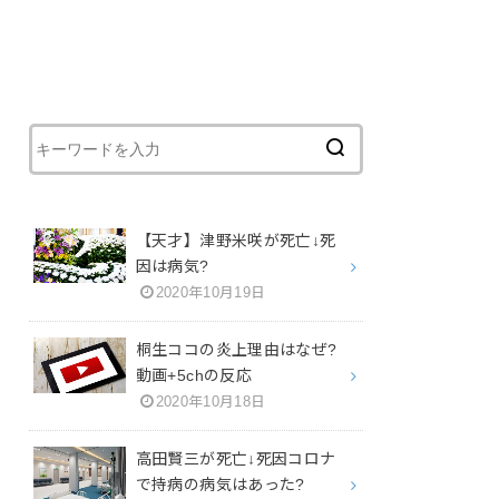
【天才】津野米咲が死亡↓死
因は病気?
2020年10月19日
桐生ココの炎上理由はなぜ?
動画+5chの反応
2020年10月18日
高田賢三が死亡↓死因コロナ
で持病の病気はあった?