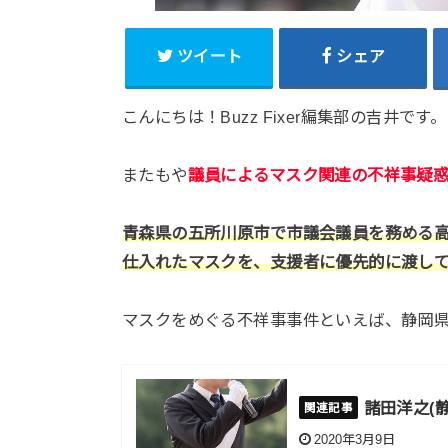
ツイート
シェア
こんにちは！Buzz Fixer編集部の吉井です。
またもや
議員によるマスク関連の不祥事疑
青森県の五所川原市で市議会議員を務める
仕入れたマスクを、支援者に優先的に渡し
マスクをめぐる不祥事事件といえば、静岡
諸田洋之(
2020年3月9日