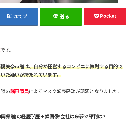
Pocket
はてブ
送る
惑
です。
高橋美奈市議は、自分が経営するコンビニに陳列する目的で
ていた疑いが持たれています。
県議の
諸田議員
によるマスク転売騒動が話題となりました。
静岡県議)の経歴学歴＋顔画像!会社は来夢で評判は?