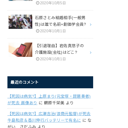
2020年10月5日
石原さとみ結婚相手(一般男
性)は誰で名前+創価学会員?
2020年10月1日
【引退理由】岩佐真悠子の
介護施設(会社)はどこ?
2020年10月1日
最近のコメント
【死因は病気?】上原まり(元宝塚・琵琶奏者)
が死去 画像あり
に
鶴原千栄美
より
【死因は病気?】広瀬吉治(浪商元監督)が死去
牛島和彦＆香川伸行バッテリーで有名に
に
な
がい さだふみ
より