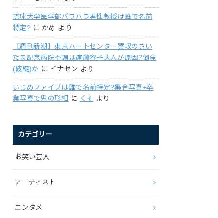
琉球大学医学部パワハラ男性教授は誰で名前
特定?
に
かめ
より
【週刊新潮】東京ハートセンター買収のさい
たま記念病院不調は遠藤容子夫人が原因?倒産
(破綻)か
に
イナセン
より
いじめファイブは誰で名前特定?集合写真+卒
業写真で鬼の形相
に
くそ
より
カテゴリー
お笑い芸人
アーティスト
エンタメ