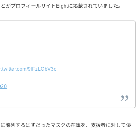
がプロフィールサイトEightに掲載されていました。
c.twitter.com/9IFzLObV3c
020
ンに陳列するはずだったマスクの在庫を、支援者に対して優