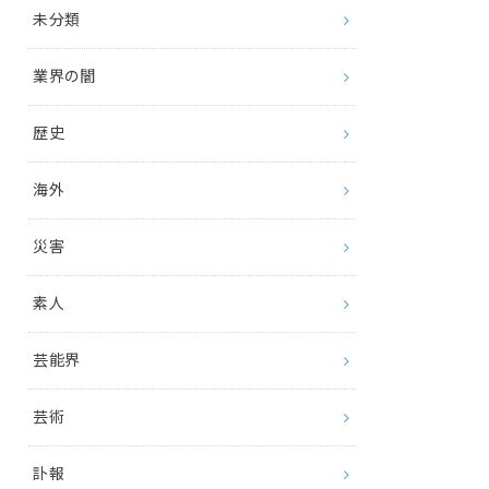
未分類
業界の闇
歴史
海外
災害
素人
芸能界
芸術
訃報