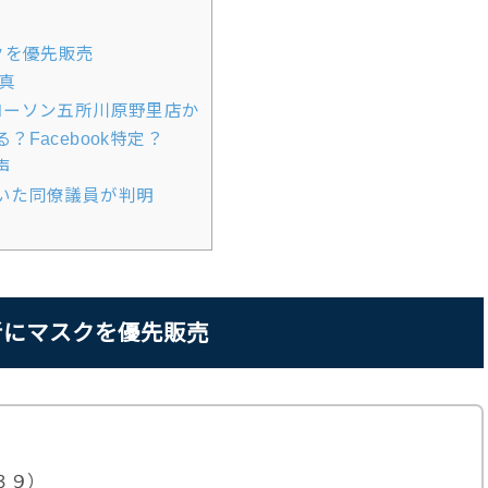
クを優先販売
真
ローソン五所川原野里店か
Facebook特定？
声
いた同僚議員が判明
者にマスクを優先販売
３９）