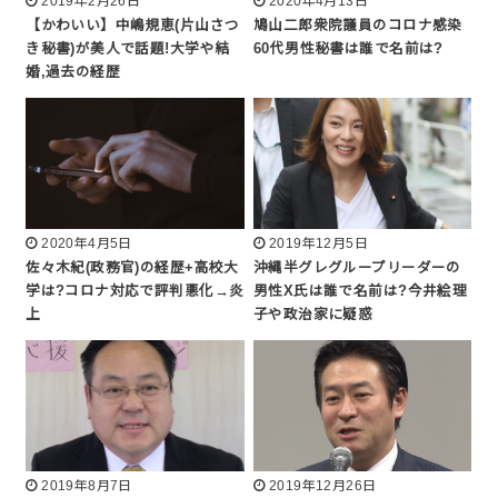
2019年2月26日
2020年4月13日
【かわいい】中嶋規恵(片山さつ
鳩山二郎衆院議員のコロナ感染
き秘書)が美人で話題!大学や結
60代男性秘書は誰で名前は?
婚,過去の経歴
2020年4月5日
2019年12月5日
佐々木紀(政務官)の経歴+高校大
沖縄半グレグループリーダーの
学は?コロナ対応で評判悪化→炎
男性X氏は誰で名前は?今井絵理
上
子や政治家に疑惑
2019年8月7日
2019年12月26日