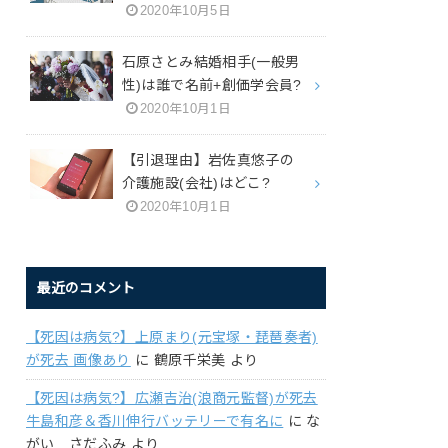
2020年10月5日
石原さとみ結婚相手(一般男
性)は誰で名前+創価学会員?
2020年10月1日
【引退理由】岩佐真悠子の
介護施設(会社)はどこ?
2020年10月1日
最近のコメント
【死因は病気?】上原まり(元宝塚・琵琶奏者)
が死去 画像あり
に
鶴原千栄美
より
【死因は病気?】広瀬吉治(浪商元監督)が死去
牛島和彦＆香川伸行バッテリーで有名に
に
な
がい さだふみ
より