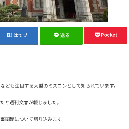
Pocket
はてブ
送る
局なども注目する大型のミスコンとして知られています。
ったと週刊文春が報じました。
祥事問題について切り込みます。