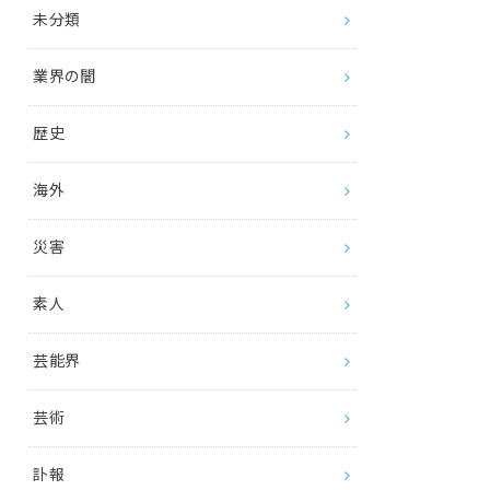
未分類
業界の闇
歴史
海外
災害
素人
芸能界
芸術
訃報