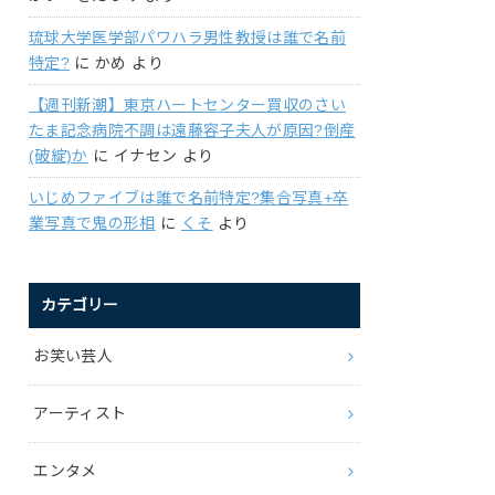
琉球大学医学部パワハラ男性教授は誰で名前
特定?
に
かめ
より
【週刊新潮】東京ハートセンター買収のさい
たま記念病院不調は遠藤容子夫人が原因?倒産
(破綻)か
に
イナセン
より
いじめファイブは誰で名前特定?集合写真+卒
業写真で鬼の形相
に
くそ
より
カテゴリー
お笑い芸人
アーティスト
エンタメ