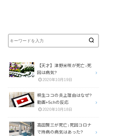
【天才】津野米咲が死亡↓死
因は病気?
2020年10月19日
桐生ココの炎上理由はなぜ?
動画+5chの反応
2020年10月18日
高田賢三が死亡↓死因コロナ
で持病の病気はあった?