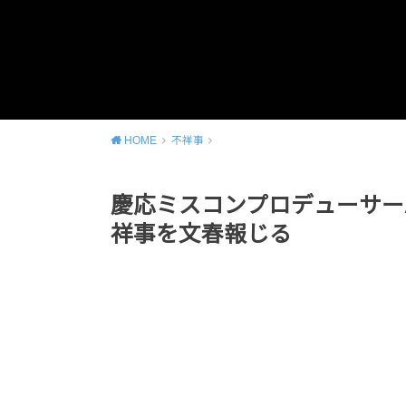
HOME
不祥事
慶応ミスコンプロデューサー
祥事を文春報じる