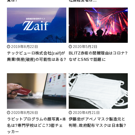
覧は?
社長経営者は…
2019年8月22日
2020年5月2日
テックビューロ株式会社(zaif)が
BLITZ赤坂の閉館理由はコロナ?
廃業!倒産(破産)の可能性はある?
なぜとSNSで話題に
2020年8月26日
2020年4月21日
ラビットプログラムの顔写真+本
伊藤忠がアベノマスク製造元と
名は?専門学校はどこ?3密チェ
判明↓政府配布マスクは日本製?
ッカー