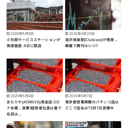
2020年5月9日
2020年4月23日
小矢部サービスステーションが
金沢倶楽部(Clubism)が倒産→
倒産破産↓8日に閉店
解雇で廃刊はいつ?
2020年5月4日
2020年5月7日
あたりや(ATARIYA)東金店コロ
東京都営業再開のパチンコ店は
ナ休業→営業!経営者社長は誰で
どこで店名は?5月7日営業中
名前は…