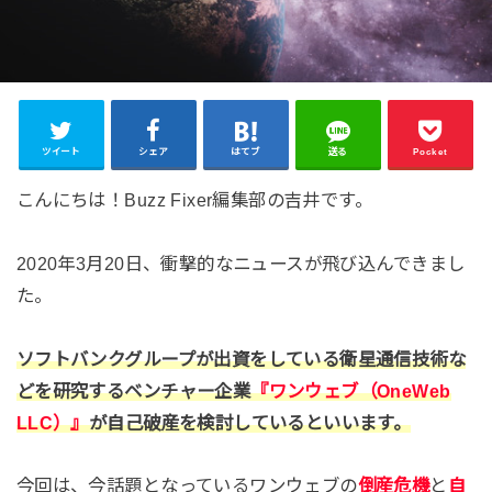
ツイート
シェア
はてブ
送る
Pocket
こんにちは！Buzz Fixer編集部の吉井です。
2020年3月20日、衝撃的なニュースが飛び込んできまし
た。
ソフトバンクグループが出資をしている衛星通信技術な
どを研究するベンチャー企業
『ワンウェブ（OneWeb
LLC）』
が自己破産を検討しているといいます。
今回は、今話題となっているワンウェブの
倒産危機
と
自