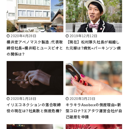
2020年4月28日
2019年12月12日
横井定アベノマスク製造↓代表取
【現在】松村厚久社長が結婚し
締役社長=横井昭とユースビオと
た元嫁は?病気=パーキンソン病
の関係は?
2020年1月18日
2020年3月23日
イリエコネクションの落合取締
キラキラAsoboxの倒産理由=新
役の現在は?社員数と倒産危機?
型コロナ?エアタワ運営会社が自
己破産を申請