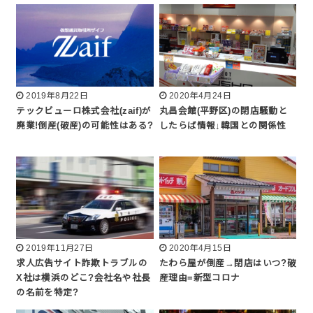
2019年8月22日
2020年4月24日
テックビューロ株式会社(zaif)が
丸昌会館(平野区)の閉店騒動と
廃業!倒産(破産)の可能性はある?
したらば情報↓韓国との関係性
2019年11月27日
2020年4月15日
求人広告サイト詐欺トラブルの
たわら屋が倒産→閉店はいつ?破
X社は横浜のどこ?会社名や社長
産理由=新型コロナ
の名前を特定?