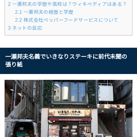
2
一瀬邦夫の学歴や高校は？ウィキペディアはある？
2.1
一瀬邦夫の経歴と学歴
2.2
株式会社ペッパーフードサービスについて
3
ネットの反応
一瀬邦夫名義でいきなりステーキに前代未聞の
張り紙