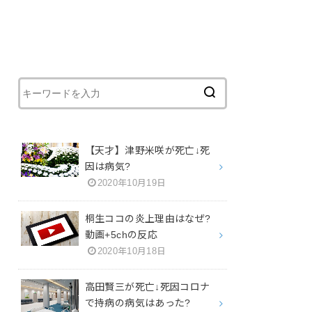
【天才】津野米咲が死亡↓死
因は病気?
2020年10月19日
桐生ココの炎上理由はなぜ?
動画+5chの反応
2020年10月18日
高田賢三が死亡↓死因コロナ
で持病の病気はあった?