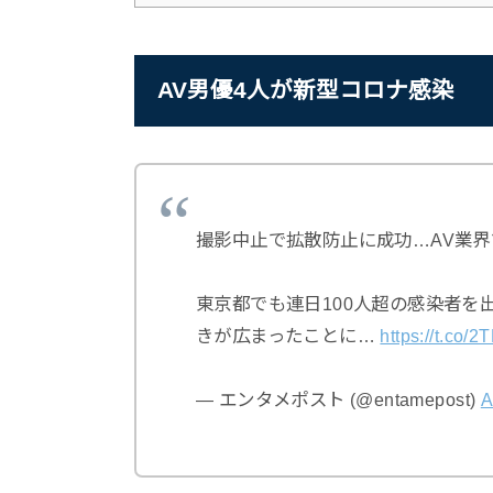
AV男優4人が新型コロナ感染
撮影中止で拡散防止に成功…AV業界で「
東京都でも連日100人超の感染者
きが広まったことに…
https://t.co
— エンタメポスト (@entamepost)
A