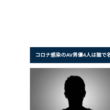
コロナ感染のAV男優4人は誰で