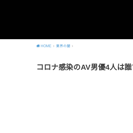
HOME
業界の闇
コロナ感染のAV男優4人は