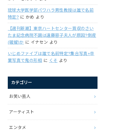
琉球大学医学部パワハラ男性教授は誰で名前
特定?
に
かめ
より
【週刊新潮】東京ハートセンター買収のさい
たま記念病院不調は遠藤容子夫人が原因?倒産
(破綻)か
に
イナセン
より
いじめファイブは誰で名前特定?集合写真+卒
業写真で鬼の形相
に
くそ
より
カテゴリー
お笑い芸人
アーティスト
エンタメ