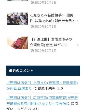
2020年10月5日
石原さとみ結婚相手(一般男
性)は誰で名前+創価学会員?
2020年10月1日
【引退理由】岩佐真悠子の
介護施設(会社)はどこ?
2020年10月1日
最近のコメント
【死因は病気?】上原まり(元宝塚・琵琶奏者)
が死去 画像あり
に
鶴原千栄美
より
【死因は病気?】広瀬吉治(浪商元監督)が死去
牛島和彦＆香川伸行バッテリーで有名に
に
な
がい さだふみ
より