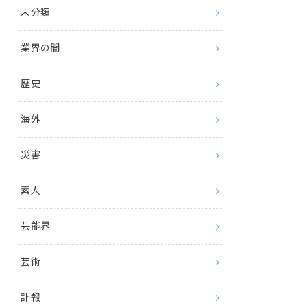
未分類
業界の闇
歴史
海外
災害
素人
芸能界
芸術
訃報