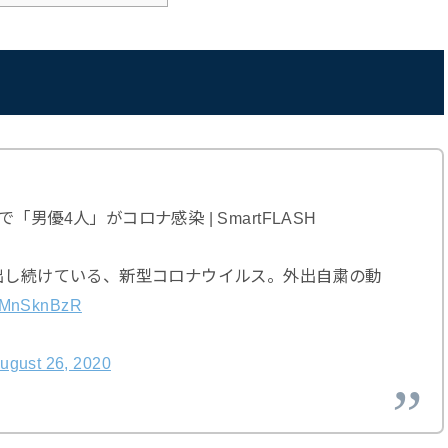
男優4人」がコロナ感染 | SmartFLASH
を出し続けている、新型コロナウイルス。外出自粛の動
/2TMnSknBzR
ugust 26, 2020