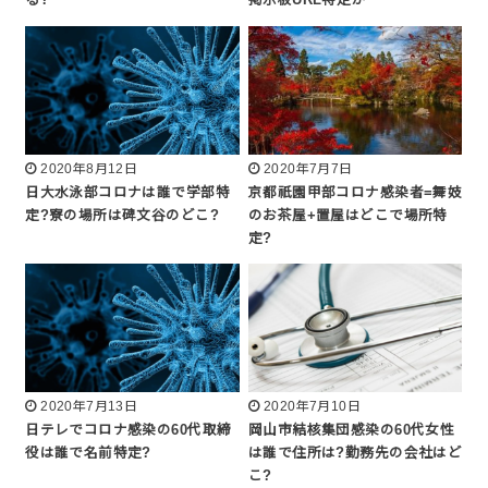
る?
掲示板URL特定か
2020年8月12日
2020年7月7日
日大水泳部コロナは誰で学部特
京都祇園甲部コロナ感染者=舞妓
定?寮の場所は碑文谷のどこ?
のお茶屋+置屋はどこで場所特
定?
2020年7月13日
2020年7月10日
日テレでコロナ感染の60代取締
岡山市結核集団感染の60代女性
役は誰で名前特定?
は誰で住所は?勤務先の会社はど
こ?