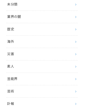
未分類
業界の闇
歴史
海外
災害
素人
芸能界
芸術
訃報