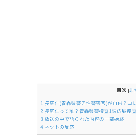
目次
[
非
1
長尾仁(青森県警男性警察官)が自供？コ
2
長尾仁って誰？青森県警捜査1課広域捜
3
放送の中で語られた内容の一部始終
4
ネットの反応