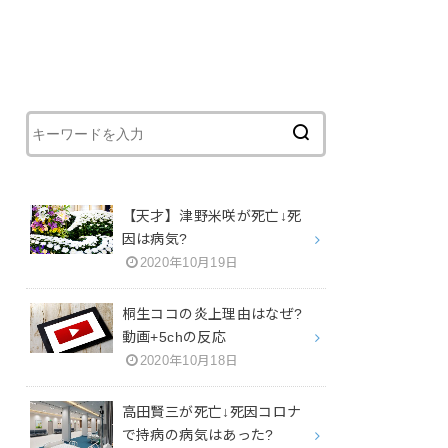
【天才】津野米咲が死亡↓死
因は病気?
2020年10月19日
桐生ココの炎上理由はなぜ?
動画+5chの反応
2020年10月18日
高田賢三が死亡↓死因コロナ
で持病の病気はあった?