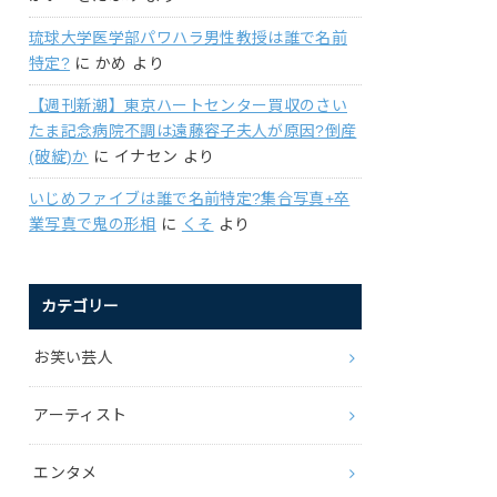
琉球大学医学部パワハラ男性教授は誰で名前
特定?
に
かめ
より
【週刊新潮】東京ハートセンター買収のさい
たま記念病院不調は遠藤容子夫人が原因?倒産
(破綻)か
に
イナセン
より
いじめファイブは誰で名前特定?集合写真+卒
業写真で鬼の形相
に
くそ
より
カテゴリー
お笑い芸人
アーティスト
エンタメ