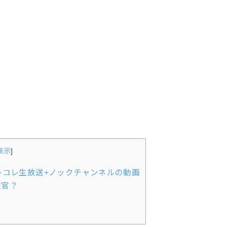
表示
]
レコレ生放送+ノックチャンネルの動画
査官？