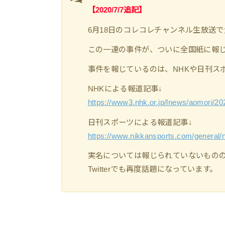
【2020/7/7追記】
6月18日のコレコレチャンネル生放送
この一連の事件が、ついに全国紙に報じ
事件を報じているのは、NHKや日刊ス
NHKによる報道記事↓
https://www3.nhk.or.jp/lnews/aomori/2
日刊スポーツによる報道記事↓
https://www.nikkansports.com/general
実名については報じられていないもの
Twitterでも再度話題になっています。