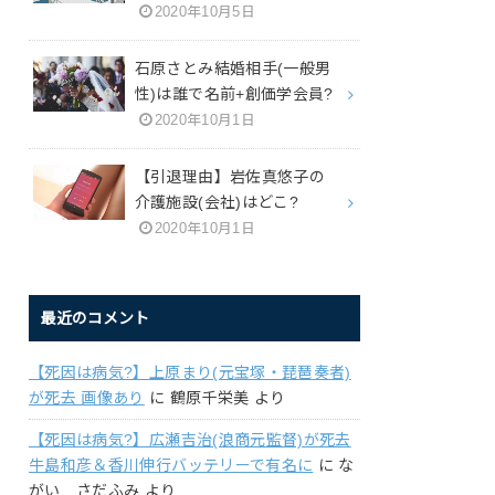
2020年10月5日
石原さとみ結婚相手(一般男
性)は誰で名前+創価学会員?
2020年10月1日
【引退理由】岩佐真悠子の
介護施設(会社)はどこ?
2020年10月1日
最近のコメント
【死因は病気?】上原まり(元宝塚・琵琶奏者)
が死去 画像あり
に
鶴原千栄美
より
【死因は病気?】広瀬吉治(浪商元監督)が死去
牛島和彦＆香川伸行バッテリーで有名に
に
な
がい さだふみ
より