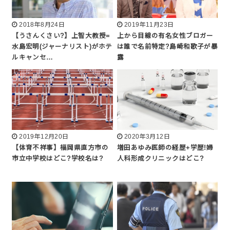
2018年8月24日
2019年11月23日
【うさんくさい?】上智大教授=
上から目線の有名女性ブロガー
水島宏明(ジャーナリスト)がホテ
は誰で名前特定?島崎和歌子が暴
ルキャンセ…
露
2019年12月20日
2020年3月12日
【体育不祥事】福岡県直方市の
増田あゆみ医師の経歴+学歴!婦
市立中学校はどこ?学校名は?
人科形成クリニックはどこ?