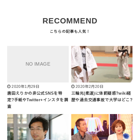
RECOMMEND
2020年1月29日
2020年2月20日
唐田えりかの非公式SNSを特
三輪光(柔道)に体罰疑惑?wiki経
定?手紙やTwitter+インスタを調
歴や過去交通事故で大学はどこ?
査