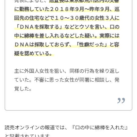
発表によると、
巡査長は東京都荒川区内の交番
に勤務していた２０１８年９月～昨年９月、巡
回先の住宅などで１０～３０歳代の女性３人に
「ＤＮＡを採取する」などとウソを言い、口の
中に綿棒を差し入れるなどした疑い。実際には
ＤＮＡは採取しておらず、「性癖だった」と容
疑を認めている。
主に外国人女性を狙い、同様の行為を繰り返し
ていた。不審に思った女性が同署に相談し、発
覚した。
読売オンラインの報道では、『口の中に綿棒を入れた』
と記載されています。