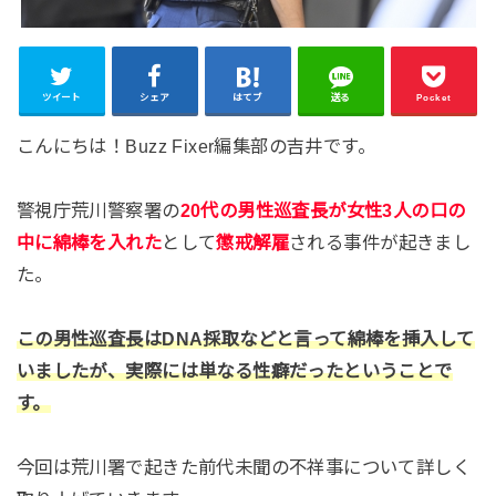
ツイート
シェア
はてブ
送る
Pocket
こんにちは！Buzz Fixer編集部の吉井です。
警視庁荒川警察署の
20代の男性巡査長が女性3人の口の
中に綿棒を入れた
として
懲戒解雇
される事件が起きまし
た。
この男性巡査長はDNA採取などと言って綿棒を挿入して
いましたが、実際には単なる性癖だったということで
す。
今回は荒川署で起きた前代未聞の不祥事について詳しく