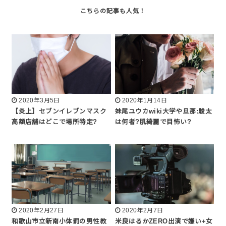
2020年3月5日
2020年1月14日
【炎上】セブンイレブンマスク
妹尾ユウカwiki大学や旦那:駿太
高額店舗はどこで場所特定?
は何者?肌綺麗で目怖い?
2020年2月27日
2020年2月7日
和歌山市立新南小体罰の男性教
米良はるかZERO出演で嫌い+女