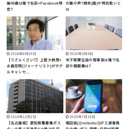
諭46歳は誰で名前+Facebook特
の敵の声?病気(癌)や特別扱いと
定?
は
2018年8月24日
2020年3月4日
【うさんくさい?】上智大教授=
米子医療生協の理事長は誰で名
水島宏明(ジャーナリスト)がホテ
前や顔画像は?
ルキャンセ…
2019年12月2日
2020年7月19日
【名古屋城】愛知県警募集ポス
堀田延(@nobubu1)が三浦春馬