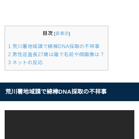
目次
[
非表示
]
1
荒川署地域課で綿棒DNA採取の不祥事
2
男性巡査長27歳は誰で名前や顔画像は？
3
ネットの反応
荒川署地域課で綿棒DNA採取の不祥事