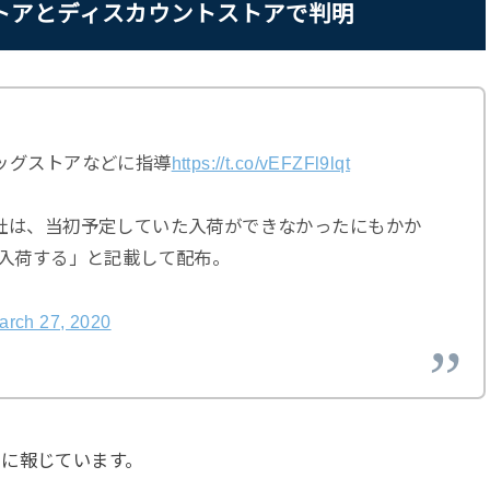
トアとディスカウントストアで判明
ッグストアなどに指導
https://t.co/vEFZFl9lqt
社は、当初予定していた入荷ができなかったにもかか
が入荷する」と記載して配布。
arch 27, 2020
うに報じています。