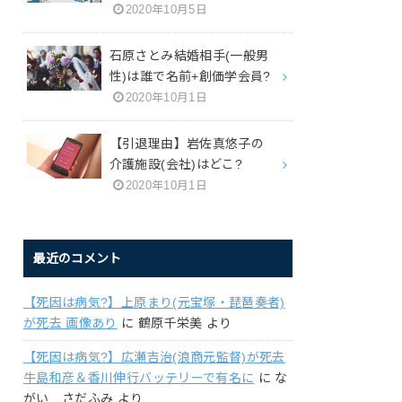
2020年10月5日
石原さとみ結婚相手(一般男
性)は誰で名前+創価学会員?
2020年10月1日
【引退理由】岩佐真悠子の
介護施設(会社)はどこ?
2020年10月1日
最近のコメント
【死因は病気?】上原まり(元宝塚・琵琶奏者)
が死去 画像あり
に
鶴原千栄美
より
【死因は病気?】広瀬吉治(浪商元監督)が死去
牛島和彦＆香川伸行バッテリーで有名に
に
な
がい さだふみ
より