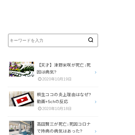
【天才】津野米咲が死亡↓死
因は病気?
2020年10月19日
桐生ココの炎上理由はなぜ?
動画+5chの反応
2020年10月18日
高田賢三が死亡↓死因コロナ
で持病の病気はあった?