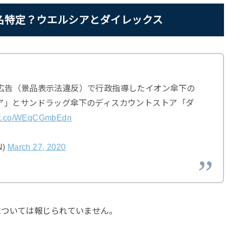
名特定？ウエルシアとダイレックス
広告（景品表示法違反）で行政指導したイオン傘下の
ア」とサンドラッグ傘下のディスカウントストア「ダ
//t.co/WEqCGmbEdn
N)
March 27, 2020
については報じられていません。