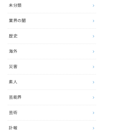
未分類
業界の闇
歴史
海外
災害
素人
芸能界
芸術
訃報