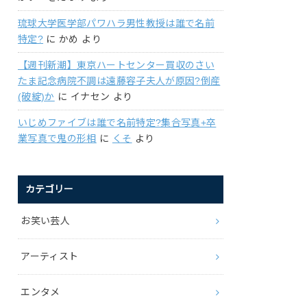
琉球大学医学部パワハラ男性教授は誰で名前
特定?
に
かめ
より
【週刊新潮】東京ハートセンター買収のさい
たま記念病院不調は遠藤容子夫人が原因?倒産
(破綻)か
に
イナセン
より
いじめファイブは誰で名前特定?集合写真+卒
業写真で鬼の形相
に
くそ
より
カテゴリー
お笑い芸人
アーティスト
エンタメ